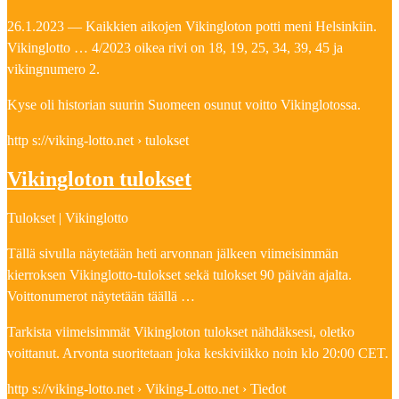
26.1.2023 — Kaikkien aikojen Vikingloton potti meni Helsinkiin.
Vikinglotto … 4/2023 oikea rivi on 18, 19, 25, 34, 39, 45 ja
vikingnumero 2.
Kyse oli historian suurin Suomeen osunut voitto Vikinglotossa.
http s://viking-lotto.net › tulokset
Vikingloton tulokset
Tulokset | Vikinglotto
Tällä sivulla näytetään heti arvonnan jälkeen viimeisimmän
kierroksen Vikinglotto-tulokset sekä tulokset 90 päivän ajalta.
Voittonumerot näytetään täällä …
Tarkista viimeisimmät Vikingloton tulokset nähdäksesi, oletko
voittanut. Arvonta suoritetaan joka keskiviikko noin klo 20:00 CET.
http s://viking-lotto.net › Viking-Lotto.net › Tiedot