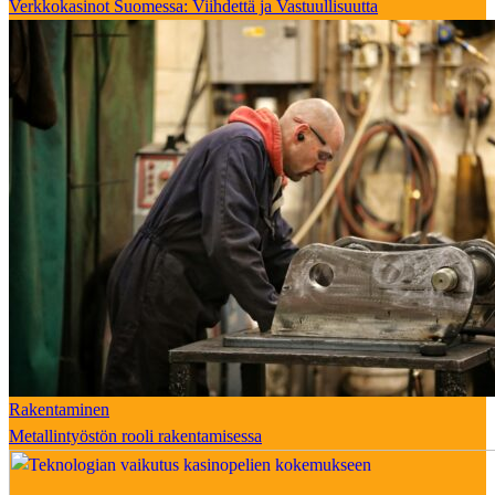
Verkkokasinot Suomessa: Viihdettä ja Vastuullisuutta
Rakentaminen
Metallintyöstön rooli rakentamisessa