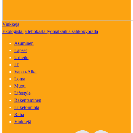
Vinkkejä
Ekologista ja tehokasta työmatkailua sähköpyörällä
Asuminen
Lapset
Urheilu
IT
Vapaa-Aika
Loma
Muoti
Lifestyle
Rakentaminen
Liiketoiminta
Raha
Vinkkejä