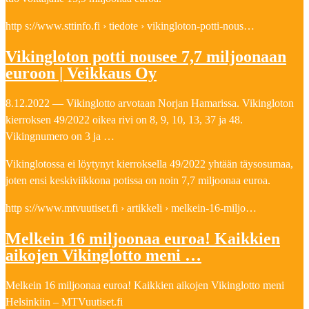
http s://www.sttinfo.fi › tiedote › vikingloton-potti-nous…
Vikingloton potti nousee 7,7 miljoonaan
euroon | Veikkaus Oy
8.12.2022 — Vikinglotto arvotaan Norjan Hamarissa. Vikingloton
kierroksen 49/2022 oikea rivi on 8, 9, 10, 13, 37 ja 48.
Vikingnumero on 3 ja …
Vikinglotossa ei löytynyt kierroksella 49/2022 yhtään täysosumaa,
joten ensi keskiviikkona potissa on noin 7,7 miljoonaa euroa.
http s://www.mtvuutiset.fi › artikkeli › melkein-16-miljo…
Melkein 16 miljoonaa euroa! Kaikkien
aikojen Vikinglotto meni …
Melkein 16 miljoonaa euroa! Kaikkien aikojen Vikinglotto meni
Helsinkiin – MTVuutiset.fi