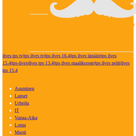
ilves tps tv|tps ilves tv|tps ilves 16.4|tps ilves tänään|tps ilves
15.4|tps-ilves|ilves tps 13.4|tps ilves maalikooste|tps ilves pelit|ilves
tps 15.4
Asuminen
Lapset
Urheilu
IT
Vapaa-Aika
Loma
Muoti