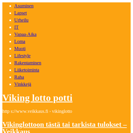
Asuminen
Lapset
Urheilu
IT
Vapaa-Aika
Loma
Muoti
Lifestyle
Rakentaminen
Liiketoiminta
Raha
Vinkkejä
Viking lotto potti
http s://www.veikkaus.fi › vikinglotto
Vikinglottoon tästä tai tarkista tulokset –
Veikkaus