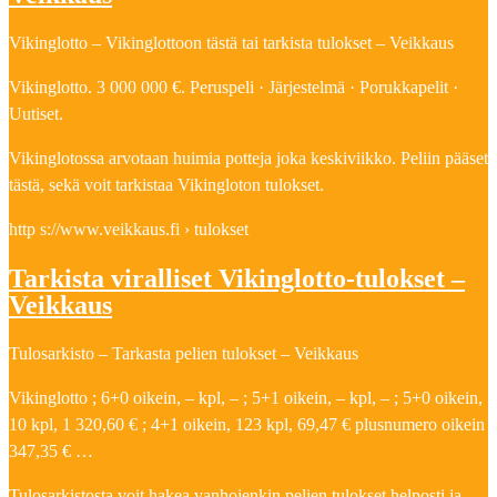
Vikinglotto – Vikinglottoon tästä tai tarkista tulokset – Veikkaus
Vikinglotto. 3 000 000 €. Peruspeli · Järjestelmä · Porukkapelit ·
Uutiset.
Vikinglotossa arvotaan huimia potteja joka keskiviikko. Peliin pääset
tästä, sekä voit tarkistaa Vikingloton tulokset.
http s://www.veikkaus.fi › tulokset
Tarkista viralliset Vikinglotto-tulokset –
Veikkaus
Tulosarkisto – Tarkasta pelien tulokset – Veikkaus
Vikinglotto ; 6+0 oikein, – kpl, – ; 5+1 oikein, – kpl, – ; 5+0 oikein,
10 kpl, 1 320,60 € ; 4+1 oikein, 123 kpl, 69,47 € plusnumero oikein
347,35 € …
Tulosarkistosta voit hakea vanhojenkin pelien tulokset helposti ja