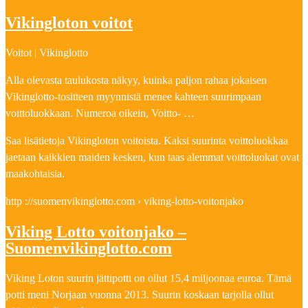
Vikingloton voitot
Voitot | Vikinglotto
Alla olevasta taulukosta näkyy, kuinka paljon rahaa jokaisen
Vikinglotto-tositteen myynnistä menee kahteen suurimpaan
voittoluokkaan. Numeroa oikein, Voitto- …
Saa lisätietoja Vikingloton voitoista. Kaksi suurinta voittoluokkaa
jaetaan kaikkien maiden kesken, kun taas alemmat voittoluokat ovat
maakohtaisia.
http ://suomenvikinglotto.com › viking-lotto-voitonjako
Viking Lotto voitonjako –
Suomenvikinglotto.com
Viking Loton suurin jättipotti on ollut 15,4 miljoonaa euroa. Tämä
potti meni Norjaan vuonna 2013. Suurin koskaan tarjolla ollut