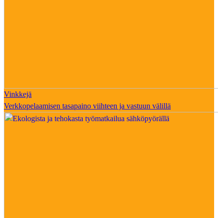
Vinkkejä
Verkkopelaamisen tasapaino viihteen ja vastuun välillä