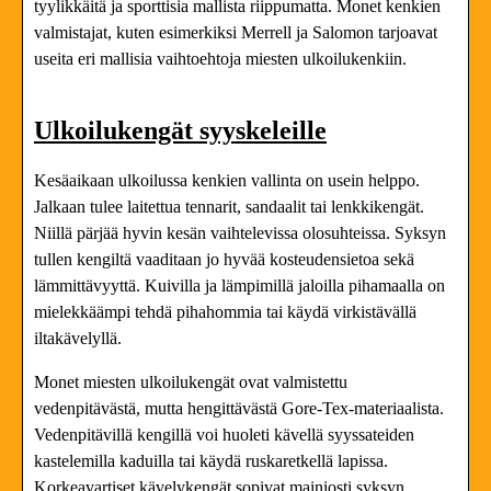
tyylikkäitä ja sporttisia mallista riippumatta. Monet kenkien
valmistajat, kuten esimerkiksi Merrell ja Salomon tarjoavat
useita eri mallisia vaihtoehtoja miesten ulkoilukenkiin.
Ulkoilukengät syyskeleille
Kesäaikaan ulkoilussa kenkien vallinta on usein helppo.
Jalkaan tulee laitettua tennarit, sandaalit tai lenkkikengät.
Niillä pärjää hyvin kesän vaihtelevissa olosuhteissa. Syksyn
tullen kengiltä vaaditaan jo hyvää kosteudensietoa sekä
lämmittävyyttä. Kuivilla ja lämpimillä jaloilla pihamaalla on
mielekkäämpi tehdä pihahommia tai käydä virkistävällä
iltakävelyllä.
Monet miesten ulkoilukengät ovat valmistettu
vedenpitävästä, mutta hengittävästä Gore-Tex-materiaalista.
Vedenpitävillä kengillä voi huoleti kävellä syyssateiden
kastelemilla kaduilla tai käydä ruskaretkellä lapissa.
Korkeavartiset kävelykengät sopivat mainiosti syksyn