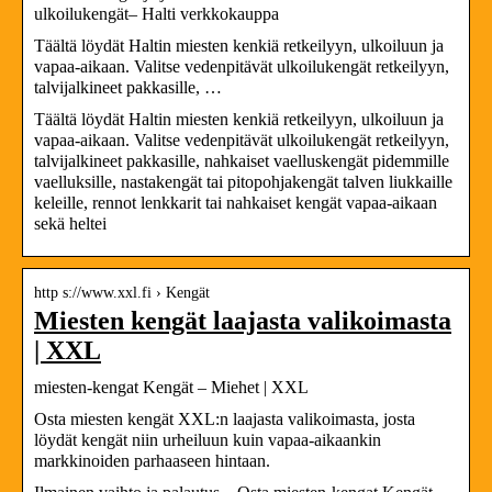
ulkoilukengät– Halti verkkokauppa
Täältä löydät Haltin miesten kenkiä retkeilyyn, ulkoiluun ja
vapaa-aikaan. Valitse vedenpitävät ulkoilukengät retkeilyyn,
talvijalkineet pakkasille, …
Täältä löydät Haltin miesten kenkiä retkeilyyn, ulkoiluun ja
vapaa-aikaan. Valitse vedenpitävät ulkoilukengät retkeilyyn,
talvijalkineet pakkasille, nahkaiset vaelluskengät pidemmille
vaelluksille, nastakengät tai pitopohjakengät talven liukkaille
keleille, rennot lenkkarit tai nahkaiset kengät vapaa-aikaan
sekä heltei
http s://www.xxl.fi › Kengät
Miesten kengät laajasta valikoimasta
| XXL
miesten-kengat Kengät – Miehet | XXL
Osta miesten kengät XXL:n laajasta valikoimasta, josta
löydät kengät niin urheiluun kuin vapaa-aikaankin
markkinoiden parhaaseen hintaan.