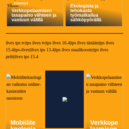
VINKKEJÄ
Ekologista ja
Verkkopelaamisen
tehokasta
tasapaino viihteen ja
työmatkailua
vastuun välillä
sähköpyörällä
ilves tps tv|tps ilves tv|tps ilves 16.4|tps ilves tänään|tps ilves
15.4|tps-ilves|ilves tps 13.4|tps ilves maalikooste|tps ilves
pelit|ilves tps 15.4
Mobiilite
Verkkope
knologia
laamisen