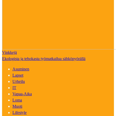
Vinkkejä
Ekologista ja tehokasta työmatkailua sähköpyörällä
Asuminen
Lapset
Urheilu
IT
Vapaa-Aika
Loma
Muoti
Lifestyle