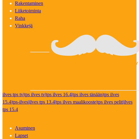
Rakentaminen
Liiketoiminta
Raha
Vinkkejä
ilves tps tv|tps ilves tv|tps ilves 16.4|tps ilves tänään|tps ilves
15.4|tps-ilves|ilves tps 13.4|tps ilves maalikooste|tps ilves pelit|ilves
tps 15.4
Asuminen
Lapset