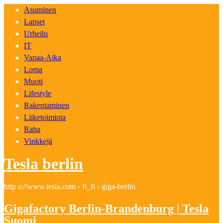
Asuminen
Lapset
Urheilu
IT
Vapaa-Aika
Loma
Muoti
Lifestyle
Rakentaminen
Liiketoiminta
Raha
Vinkkejä
Tesla berlin
http s://www.tesla.com › fi_fi › giga-berlin
Gigafactory Berlin-Brandenburg | Tesla
Suomi