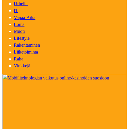
Urheilu
IT
Vapaa-Aika
Loma
Muoti
Lifestyle
Rakentaminen
Liiketoiminta
Raha
Vinkkejä