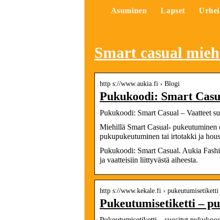
Asuminen
Lapset
Urhei
Smart casual mieh
http s://www.aukia.fi › Blogi
Pukukoodi: Smart Casu
Pukukoodi: Smart Casual – Vaatteet s
Miehillä Smart Casual- pukeutuminen o
pukupukeutuminen tai irtotakki ja hou
Pukukoodi: Smart Casual. Aukia Fashio
ja vaatteisiin liittyvästä aiheesta.
http s://www.kekale.fi › pukeutumisetiketti
Pukeutumisetiketti – p
Pukeutumisetiketti – suositut pukukood