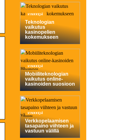
VINKKEJÄ
Teknologian
vaikutus
kasinopelien
kokemukseen
VINKKEJÄ
Mobiiliteknologian
vaikutus online-
kasinoiden suosioon
VINKKEJÄ
Verkkopelaamisen
tasapaino viihteen ja
vastuun välillä