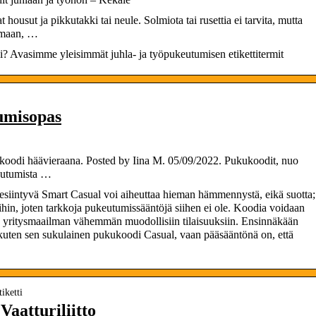
housut ja pikkutakki tai neule. Solmiota tai rusettia ei tarvita, mutta
kemaan, …
? Avasimme yleisimmät juhla- ja työpukeutumisen etikettitermit
umisopas
koodi häävieraana. Posted by Iina M. 05/09/2022. Pukukoodit, nuo
keutumista …
iintyvä Smart Casual voi aiheuttaa hieman hämmennystä, eikä suotta;
ihin, joten tarkkoja pukeutumissääntöjä siihen ei ole. Koodia voidaan
in yritysmaailman vähemmän muodollisiin tilaisuuksiin. Ensinnäkään
 kuten sen sukulainen pukukoodi Casual, vaan pääsääntönä on, että
iketti
aatturiliitto