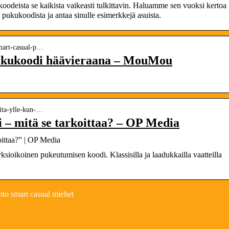
odeista se kaikista vaikeasti tulkittavin. Haluamme sen vuoksi kertoa
 pukukoodista ja antaa sinulle esimerkkejä asuista.
smart-casual-p…
pukukoodi häävieraana – MouMou
mita-ylle-kun-…
 – mitä se tarkoittaa? – OP Media
oittaa?” | OP Media
ksioikoinen pukeutumisen koodi. Klassisilla ja laadukkailla vaatteilla
.
to smart casual miehet