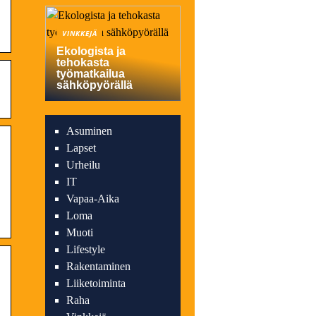
VINKKEJÄ
Ekologista ja
tehokasta
työmatkailua
sähköpyörällä
Asuminen
Lapset
Urheilu
IT
Vapaa-Aika
Loma
Muoti
Lifestyle
Rakentaminen
Liiketoiminta
Raha