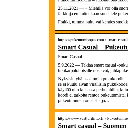
25.11.2021 — – Miehillä voi olla suorat 
farkkuja en kuitenkaan suosittele pu
Frakki, tumma puku vai kenties smokki
http s://pukeutumisopas.com › smart-casual
Smart Casual – Pukeut
Smart Casual
5.9.2022 — Taklaa smart casual -puku
hikikarpalot otsalle nostavat, juhlapu
Nykyisin yhä useammin pukukoodina es
se ei kuulu aivan virallisiin pukukoode
käyttää niin kutsussa perhejuhliin, ku
koodi ei tarkoita rentoa pukeutumista,
pukeutuminen on siistiä ja…
http s://www.vaatturiliitto.fi › Pukeutumiset
Smart casual – Suomen V