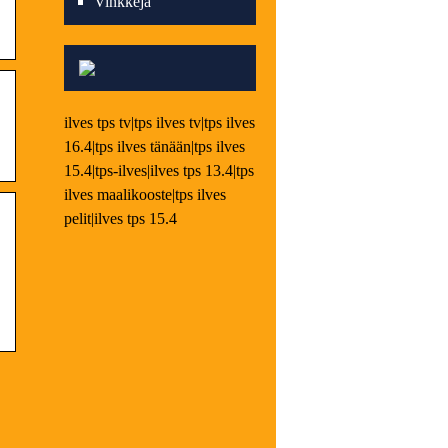
Vinkkejä
ilves tps tv|tps ilves tv|tps ilves
16.4|tps ilves tänään|tps ilves
15.4|tps-ilves|ilves tps 13.4|tps
ilves maalikooste|tps ilves
pelit|ilves tps 15.4