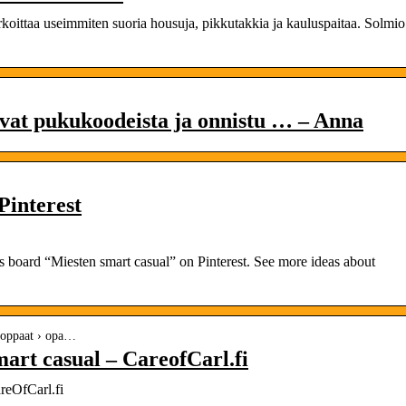
koittaa useimmiten suoria housuja, pikkutakkia ja kauluspaitaa. Solmio
uvat pukukoodeista ja onnistu … – Anna
Pinterest
 board “Miesten smart casual” on Pinterest. See more ideas about
› oppaat › opa…
art casual – CareofCarl.fi
reOfCarl.fi