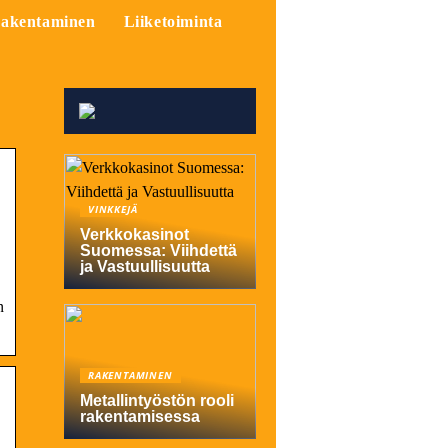
akentaminen
Liiketoiminta
VINKKEJÄ
Verkkokasinot
Suomessa: Viihdettä
ja Vastuullisuutta
n
RAKENTAMINEN
Metallintyöstön rooli
rakentamisessa