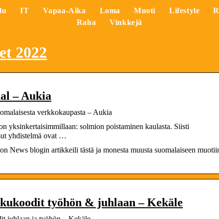
lu
IT
Vapaa-Aika
Loma
Muoti
Lifestyle
R
Raha
Vinkkejä
et 2022
al – Aukia
uomalaisesta verkkokaupasta – Aukia
n yksinkertaisimmillaan: solmion poistaminen kaulasta. Siisti
sut yhdistelmä ovat …
n News blogin artikkeili tästä ja monesta muusta suomalaiseen muotii
ukukoodit työhön & juhlaan – Kekäle
it juhlaan ja työhön – Kekäle