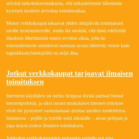
selvästi tarkoituksenmukaista, että tarkastelemme lähemmin
kyseisen tuotteen arvioitua toimitusaikaa.
Monet verkkokaupat takaavat yhden arkipäivän toimituksen
useille tuotenumeroille, mutta älä unohda, että tämä edellyttää
tilauksen lähettämistä ennen sovittua aikaa, jotta he
todennäköisesti onnistuvat saamaan tavara lähetetty ennen kuin
logistiikkatyöntekijöillä on neljä iltaa.
Jotkut verkkokaupat tarjoavat ilmaisen
toimituksen
Internetin käyttäjien on melko helppoa löytää parhaat hinnat
internetpisteistä, ja siksi monet tanskalaiset internet-yritykset
eivät ole pystyneet vastustamaan alentaa useiden tuotteidensa
hintatasoa – pojille ja tytöille sekä aikuisille – aivan pohjaan ja
jopa tarjota joskus ilmaisen toimituksen.
Joidenkin verkkokauppojen tarjousten vertailu voi aina