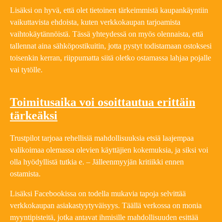
Lisäksi on hyvä, että olet tietoinen tärkeimmistä kaupankäyntiin
vaikuttavista ehdoista, kuten verkkokaupan tarjoamista
vaihtokäytännöistä. Tässä yhteydessä on myös olennaista, että
tallennat aina sähköpostikuitin, jotta pystyt todistamaan ostoksesi
toisenkin kerran, riippumatta siitä oletko ostamassa lahjaa pojalle
vai tytölle.
Toimitusaika voi osoittautua erittäin
tärkeäksi
Trustpilot tarjoaa rehellisiä mahdollisuuksia etsiä laajempaa
valikoimaa olemassa olevien käyttäjien kokemuksia, ja siksi voi
olla hyödyllistä tutkia e. – Jälleenmyyjän kritiikki ennen
ostamista.
Lisäksi Facebookissa on todella mukavia tapoja selvittää
verkkokaupan asiakastyytyväisyys. Täällä verkossa on monia
myyntipisteitä, jotka antavat ihmisille mahdollisuuden esittää