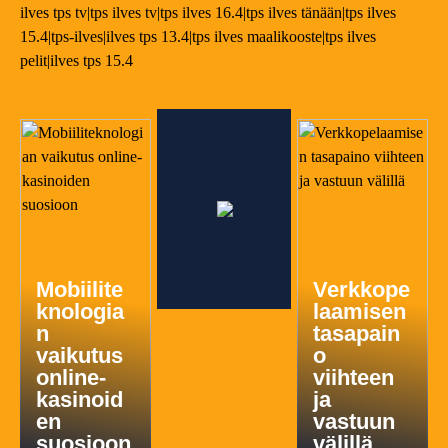
ilves tps tv|tps ilves tv|tps ilves 16.4|tps ilves tänään|tps ilves
15.4|tps-ilves|ilves tps 13.4|tps ilves maalikooste|tps ilves
pelit|ilves tps 15.4
Mobiilite
Verkkope
knologia
laamisen
n
tasapain
vaikutus
o
online-
viihteen
kasinoid
ja
en
vastuun
suosioon
välillä