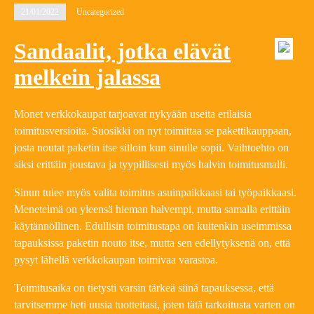
21/01/2022
Uncategorized
Sandaalit, jotka elävät
melkein jalassa
Monet verkkokaupat tarjoavat nykyään useita erilaisia
toimitusversioita. Suosikki on nyt toimittaa se pakettikauppaan,
josta noutat paketin itse silloin kun sinulle sopii. Vaihtoehto on
siksi erittäin joustava ja tyypillisesti myös halvin toimitusmalli.
Sinun tulee myös valita toimitus asuinpaikkaasi tai työpaikkaasi.
Menetelmä on yleensä hieman halvempi, mutta samalla erittäin
käytännöllinen. Edullisin toimitustapa on kuitenkin useimmissa
tapauksissa paketin nouto itse, mutta sen edellytyksenä on, että
pysyt lähellä verkkokaupan toimivaa varastoa.
Toimitusaika on tietysti varsin tärkeä siinä tapauksessa, että
tarvitsemme heti uusia tuotteitasi, joten tätä tarkoitusta varten on