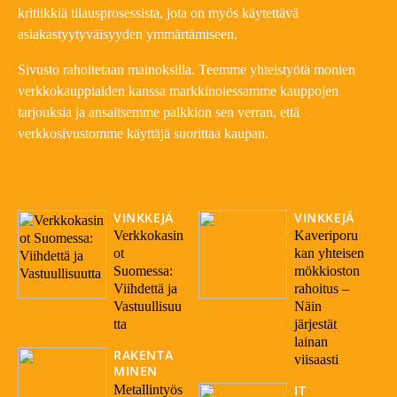
kritiikkiä tilausprosessista, jota on myös käytettävä
asiakastyytyväisyyden ymmärtämiseen.
Sivusto rahoitetaan mainoksilla. Teemme yhteistyötä monien
verkkokauppiaiden kanssa markkinoiessamme kauppojen
tarjouksia ja ansaitsemme palkkion sen verran, että
verkkosivustomme käyttäjä suorittaa kaupan.
VINKKEJÄ
VINKKEJÄ
Verkkokasin
Kaveriporu
ot
kan yhteisen
Suomessa:
mökkioston
Viihdettä ja
rahoitus –
Vastuullisuu
Näin
tta
järjestät
lainan
RAKENTA
viisaasti
MINEN
Metallintyös
IT