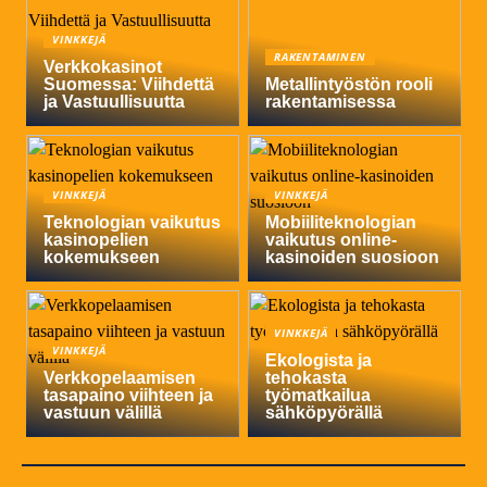
VINKKEJÄ
RAKENTAMINEN
Verkkokasinot
Suomessa: Viihdettä
Metallintyöstön rooli
ja Vastuullisuutta
rakentamisessa
VINKKEJÄ
VINKKEJÄ
Teknologian vaikutus
Mobiiliteknologian
kasinopelien
vaikutus online-
kokemukseen
kasinoiden suosioon
VINKKEJÄ
VINKKEJÄ
Ekologista ja
Verkkopelaamisen
tehokasta
tasapaino viihteen ja
työmatkailua
vastuun välillä
sähköpyörällä