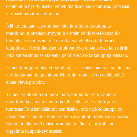
osoittautua hyödylliseksi ennen tilauksen suorittamista, jotta saat
varmasti halvimman hinnan.
Älä kuitenkaan saa unohtaa, että kun Internet-kauppias
markkinoi tuotteitaan myyntiin erittäin edulliseksi katsotulla
hinnalla, se voi usein olla merkki epärehellisestä Internet-
kauppiasta. Korttitilaukset kuuluvat joka tapauksessa lain piiriin,
joka auttaa sinua asiakkaana petollisia verkkokauppoja vastaan.
Ennen kuin joku tilaa verkkokaupassa, voisi epäilemättä tutustua
verkkokaupan kaupankäyntiehtoihin, mutta se on epäilemättä
aikaa vievä projekti.
Toinen vaihtoehto on huomioida, kuuluuko verkkoliike e-
merkkiin, koska tämä voi olla vihje siitä, että verkkoyritys
tunnistaa Tanskan säännöt, sen lisäksi, että verkkokauppa on
joskus lainsäädäntöä ymmärtävien asiantuntijoiden valvonnassa.
Se on todella hyvä tilaisuus auttavan käteen, jos kohtaat
ongelmia kaupankäynnissäsi.