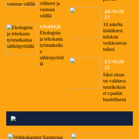
viihteen ja
vastuun
26/10/20
välillä
22
10 askelta
VINKKEJÄ
lisätäksesi
Ekologista
tuloksia
ja tehokasta
verkkosivus
työmatkailu
tollasi
a
sähköpyöräl
21/10/20
lä
22
Siksi sinun
on valittava
suurikokois
et t-paidat
huolellisesti