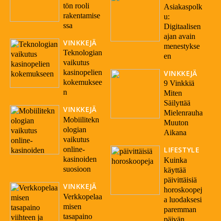
tön rooli
Asiakaspolk
rakentamise
u:
ssa
Digitaalisen
ajan avain
VINKKEJÄ
menestykse
Teknologian
en
vaikutus
kasinopelien
VINKKEJÄ
kokemuksee
9 Vinkkiä
n
Miten
Säilyttää
VINKKEJÄ
Mielenrauha
Mobiilitekn
Muuton
ologian
Aikana
vaikutus
online-
LIFESTYLE
kasinoiden
Kuinka
suosioon
käyttää
päivittäisiä
VINKKEJÄ
horoskoopej
Verkkopelaa
a luodaksesi
misen
paremman
tasapaino
päivän