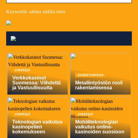
Keywords: sabina särkkä mies
VINKKEJÄ
RAKENTAMINEN
Verkkokasinot
Suomessa: Viihdettä
Metallintyöstön rooli
ja Vastuullisuutta
rakentamisessa
VINKKEJÄ
VINKKEJÄ
Teknologian vaikutus
Mobiiliteknologian
kasinopelien
vaikutus online-
kokemukseen
kasinoiden suosioon