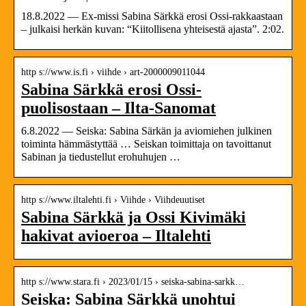
18.8.2022 — Ex-missi Sabina Särkkä erosi Ossi-rakkaastaan
– julkaisi herkän kuvan: “Kiitollisena yhteisestä ajasta”. 2:02.
http s://www.is.fi › viihde › art-2000009011044
Sabina Särkkä erosi Ossi-
puolisostaan – Ilta-Sanomat
6.8.2022 — Seiska: Sabina Särkän ja aviomiehen julkinen
toiminta hämmästyttää … Seiskan toimittaja on tavoittanut
Sabinan ja tiedustellut erohuhujen …
http s://www.iltalehti.fi › Viihde › Viihdeuutiset
Sabina Särkkä ja Ossi Kivimäki
hakivat avioeroa – Iltalehti
http s://www.stara.fi › 2023/01/15 › seiska-sabina-sarkk…
Seiska: Sabina Särkkä unohtui