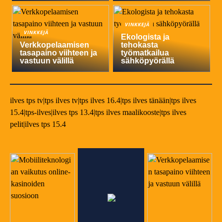
VINKKEJÄ
VINKKEJÄ
Ekologista ja
Verkkopelaamisen
tehokasta
tasapaino viihteen ja
työmatkailua
vastuun välillä
sähköpyörällä
ilves tps tv|tps ilves tv|tps ilves 16.4|tps ilves tänään|tps ilves
15.4|tps-ilves|ilves tps 13.4|tps ilves maalikooste|tps ilves
pelit|ilves tps 15.4