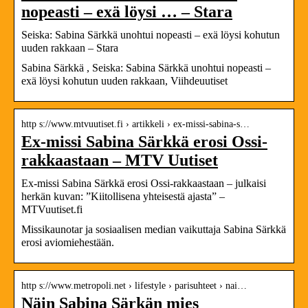
nopeasti – exä löysi … – Stara
Seiska: Sabina Särkkä unohtui nopeasti – exä löysi kohutun
uuden rakkaan – Stara
Sabina Särkkä , Seiska: Sabina Särkkä unohtui nopeasti –
exä löysi kohutun uuden rakkaan, Viihdeuutiset
http s://www.mtvuutiset.fi › artikkeli › ex-missi-sabina-s…
Ex-missi Sabina Särkkä erosi Ossi-
rakkaastaan – MTV Uutiset
Ex-missi Sabina Särkkä erosi Ossi-rakkaastaan – julkaisi
herkän kuvan: ”Kiitollisena yhteisestä ajasta” –
MTVuutiset.fi
Missikaunotar ja sosiaalisen median vaikuttaja Sabina Särkkä
erosi aviomiehestään.
http s://www.metropoli.net › lifestyle › parisuhteet › nai…
Näin Sabina Särkän mies