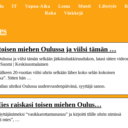
lu
IT
Vapaa-Aika
Loma
Muoti
Lifestyle
R
Raha
Vinkkejä
es
 toisen miehen Oulussa ja viilsi tämän …
ulussa ja viilsi tämän selkään jätkänshakkiruudukon, latasi sitten video
ki-Suomi | Keskisuomalainen
lkeen 20-vuotias viilsi uhrin selkään lähes koko selän kokoisen
ka”. Sitten hän …
vallan uhriksi Oulussa uudenvuodenpäivänä, syyttäjä sanoo.
 Mies raiskasi toisen miehen Oulus…
täjänimeksi “vasikkarottamunasuu” ja kirjoitti tilille uhrin nimissä
kä mies”, …