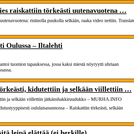
Mies raiskattiin törkeästi uutenavuotena …
uutenavuotena: ristinolla puukolla selkään, raaka video nettiin. Translat
ti Oulussa – Iltalehti
oi tuomion tapauksessa, jossa kaksi miestä nöyryytti uhriaan
ssassa.
rkeästi, kidutettiin ja selkään viillettiin …
ttiin ja selkään viillettiin jät­käns­hak­ki­ruu­duk­ko – MURHA.INFO
utustyyppisesti oululaisasunnossa – Raiskattiin törkeästi, selkään
tä leipä elättää (ei herkille)