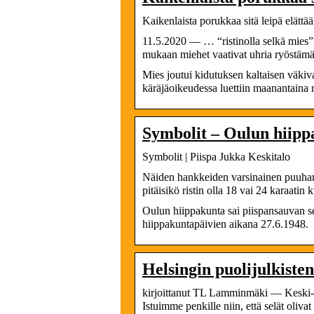
Kaikenlaista porukkaa sitä leipä elättää
11.5.2020 — … “ristinolla selkä mies”,
mukaan miehet vaativat uhria ryöstäm
Mies joutui kidutuksen kaltaisen väki
käräjäoikeudessa luettiin maanantaina 
Symbolit – Oulun hiipp
Symbolit | Piispa Jukka Keskitalo
Näiden hankkeiden varsinainen puuhamie
pitäisikö ristin olla 18 vai 24 karaatin k
Oulun hiippakunta sai piispansauvan se
hiippakuntapäivien aikana 27.6.1948.
Helsingin puolijulkiste
kirjoittanut TL Lamminmäki — Keski-ik
Istuimme penkille niin, että selät oliv