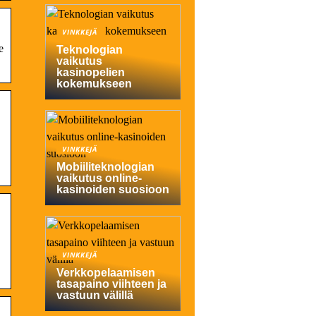
VINKKEJÄ
e
Teknologian
vaikutus
kasinopelien
kokemukseen
VINKKEJÄ
Mobiiliteknologian
vaikutus online-
kasinoiden suosioon
VINKKEJÄ
Verkkopelaamisen
tasapaino viihteen ja
vastuun välillä