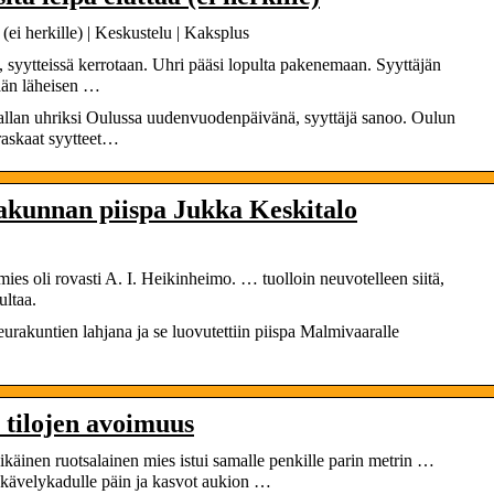
 (ei herkille) | Keskustelu | Kaksplus
 syytteissä kerrotaan. Uhri pääsi lopulta pakenemaan. Syyttäjän
ään läheisen …
vallan uhriksi Oulussa uudenvuodenpäivänä, syyttäjä sanoo. Oulun
raskaat syytteet…
akunnan piispa Jukka Keskitalo
s oli rovasti A. I. Heikinheimo. … tuolloin neuvotelleen siitä,
ultaa.
urakuntien lahjana ja se luovutettiin piispa Malmivaaralle
n tilojen avoimuus
äinen ruotsalainen mies istui samalle penkille parin metrin …
at kävelykadulle päin ja kasvot aukion …