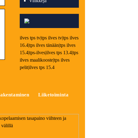
Vinkkejä
ilves tps tv|tps ilves tv|tps ilves
16.4|tps ilves tänään|tps ilves
15.4|tps-ilves|ilves tps 13.4|tps
ilves maalikooste|tps ilves
pelit|ilves tps 15.4
akentaminen
Liiketoiminta