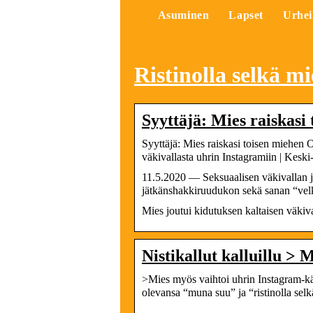
Asuminen
Lapset
Urhei
Ristinolla selkä mi
Syyttäjä: Mies raiskasi
Syyttäjä: Mies raiskasi toisen miehen O
väkivallasta uhrin Instagramiin | Kes
11.5.2020 — Seksuaalisen väkivallan jä
jätkänshakkiruudukon sekä sanan “vel
Mies joutui kidutuksen kaltaisen väki
Nistikallut kalluillu >
>Mies myös vaihtoi uhrin Instagram-käyt
olevansa “muna suu” ja “ristinolla sel