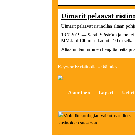
Uimarit pelaavat ristin
Uimarit pelaavat ristinollaa altaan poh
18.7.2019 — Sarah Sjöström ja monet 
MM-lajit 100 m selkäuinti, 50 m selkä
Altaanmitan uiminen hengittämättä pitä
Keywords: ristinolla selkä mies
Asuminen
Lapset
Urhei