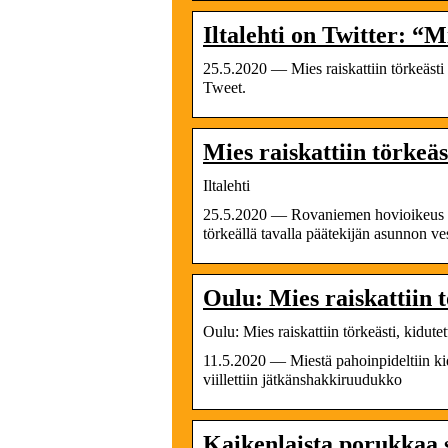
Iltalehti on Twitter: “
25.5.2020 — Mies raiskattiin törkeästi 
Tweet.
Mies raiskattiin törkeäs
Iltalehti
25.5.2020 — Rovaniemen hovioikeus ant
törkeällä tavalla päätekijän asunnon ve
Oulu: Mies raiskattiin tö
Oulu: Mies raiskattiin törkeästi, kidute
11.5.2020 — Miestä pahoinpideltiin kid
viillettiin jätkänshakkiruudukko
Kaikenlaista porukkaa si