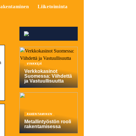
akentaminen
Liiketoiminta
n
VINKKEJÄ
Verkkokasinot
Suomessa: Viihdettä
ja Vastuullisuutta
RAKENTAMINEN
Metallintyöstön rooli
rakentamisessa