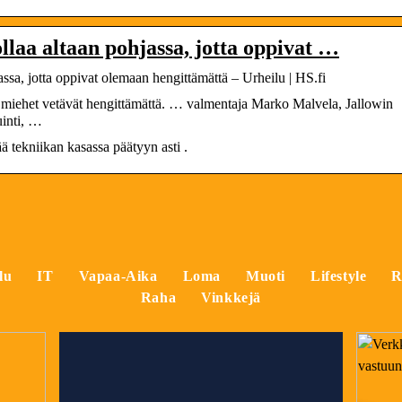
ollaa altaan pohjassa, jotta oppivat …
jassa, jotta oppivat olemaan hengittämättä – Urheilu | HS.fi
miehet vetävät hengittämättä. … valmentaja Marko Malvela, Jallowin
uinti, …
ä tekniikan kasassa päätyyn asti .
lu
IT
Vapaa-Aika
Loma
Muoti
Lifestyle
R
Raha
Vinkkejä