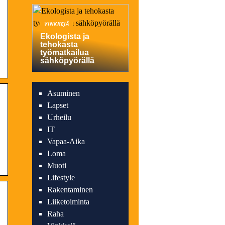
VINKKEJÄ
Ekologista ja
tehokasta
työmatkailua
sähköpyörällä
Asuminen
Lapset
Urheilu
IT
Vapaa-Aika
Loma
Muoti
Lifestyle
Rakentaminen
Liiketoiminta
Raha