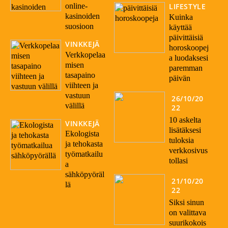
online-
LIFESTYLE
kasinoiden
Kuinka
suosioon
käyttää
päivittäisiä
VINKKEJÄ
horoskoopej
Verkkopelaa
a luodaksesi
misen
paremman
tasapaino
päivän
viihteen ja
vastuun
26/10/20
välillä
22
10 askelta
VINKKEJÄ
lisätäksesi
Ekologista
tuloksia
ja tehokasta
verkkosivus
työmatkailu
tollasi
a
sähköpyöräl
21/10/20
lä
22
Siksi sinun
on valittava
suurikokois