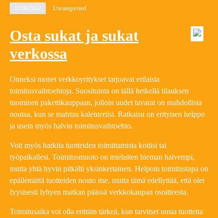
12/08/2022
Uncategorized
Osta sukat ja sukat
verkossa
Onneksi monet verkkoyritykset tarjoavat erilaisia
toimitusvaihtoehtoja. Suosituinta on tällä hetkellä tilauksen
tuominen pakettikauppaan, jolloin uudet tavarat on mahdollista
noutaa, kun se mahtuu kalenteriisi. Ratkaisu on erityisen helppo
ja usein myös halvin toimitusvaihtoehto.
Voit myös harkita tuotteiden toimittamista kotiisi tai
työpaikallesi. Toimitusmuoto on mieluiten hieman halvempi,
mutta yhtä hyvin pitkälti yksinkertainen. Helpoin toimitustapa on
epäilemättä tuotteiden nouto itse, mutta tämä edellyttää, että olet
fyysisesti lyhyen matkan päässä verkkokaupan osoitteesta.
Toimitusaika voi olla erittäin tärkeä, kun tarvitset uusia tuotteita