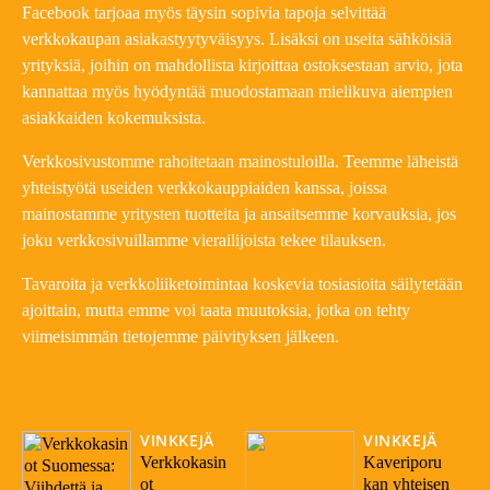
Facebook tarjoaa myös täysin sopivia tapoja selvittää
verkkokaupan asiakastyytyväisyys. Lisäksi on useita sähköisiä
yrityksiä, joihin on mahdollista kirjoittaa ostoksestaan arvio, jota
kannattaa myös hyödyntää muodostamaan mielikuva aiempien
asiakkaiden kokemuksista.
Verkkosivustomme rahoitetaan mainostuloilla. Teemme läheistä
yhteistyötä useiden verkkokauppiaiden kanssa, joissa
mainostamme yritysten tuotteita ja ansaitsemme korvauksia, jos
joku verkkosivuillamme vierailijoista tekee tilauksen.
Tavaroita ja verkkoliiketoimintaa koskevia tosiasioita säilytetään
ajoittain, mutta emme voi taata muutoksia, jotka on tehty
viimeisimmän tietojemme päivityksen jälkeen.
VINKKEJÄ
VINKKEJÄ
Verkkokasin
Kaveriporu
ot
kan yhteisen