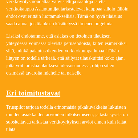
verkkoyritys noudattaa vahvistettuja sääntöjä ja että
verkkokauppa Asiantuntijat tarkastelevat kauppaa silloin tällöin
ehdot ovat erittäin luottamuksellisia. Tämä on hyvä tilaisuus
saada apua, jos tilauksen käsittelyssä ilmenee ongelmia.
Lisäksi ehdotamme, että asiakas on tietoinen tilauksen
yhteydessä voimassa olevista perusehdoista, kuten esimerkiksi
siitä, minkä palautusoikeuden verkkokauppa lupaa. Tähän
liittyen on todella tärkeää, että säilytät tilauskuittisi koko ajan,
jotta voit todistaa tilauksesi tulevaisuudessa, olitpa sitten
etsimässä tavaroita miehelle tai naiselle.
Eri toimitustavat
Trustpilot tarjoaa todella erinomaisia pikakuvakkeita lukuisten
muiden asiakkaiden arvioiden tulkitsemiseen, ja tästä syystä on
suositeltavaa tarkistaa verkkoyrityksen arviot ennen kuin laitat
tilata.