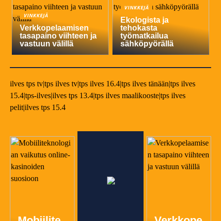
VINKKEJÄ
VINKKEJÄ
Ekologista ja
Verkkopelaamisen
tehokasta
tasapaino viihteen ja
työmatkailua
vastuun välillä
sähköpyörällä
ilves tps tv|tps ilves tv|tps ilves 16.4|tps ilves tänään|tps ilves
15.4|tps-ilves|ilves tps 13.4|tps ilves maalikooste|tps ilves
pelit|ilves tps 15.4
Mobiilite
Verkkope