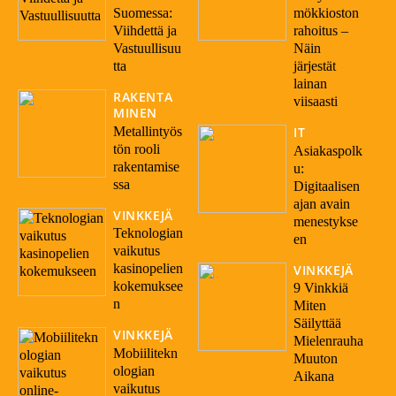
Suomessa:
mökkioston
Viihdettä ja
rahoitus –
Vastuullisuu
Näin
tta
järjestät
lainan
RAKENTA
viisaasti
MINEN
Metallintyös
IT
tön rooli
Asiakaspolk
rakentamise
u:
ssa
Digitaalisen
ajan avain
VINKKEJÄ
menestykse
Teknologian
en
vaikutus
kasinopelien
VINKKEJÄ
kokemuksee
9 Vinkkiä
n
Miten
Säilyttää
VINKKEJÄ
Mielenrauha
Mobiilitekn
Muuton
ologian
Aikana
vaikutus