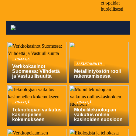
et t-paidat
huolellisesti
VINKKEJÄ
RAKENTAMINEN
Verkkokasinot
Suomessa: Viihdettä
Metallintyöstön rooli
ja Vastuullisuutta
rakentamisessa
VINKKEJÄ
VINKKEJÄ
Teknologian vaikutus
Mobiiliteknologian
kasinopelien
vaikutus online-
kokemukseen
kasinoiden suosioon