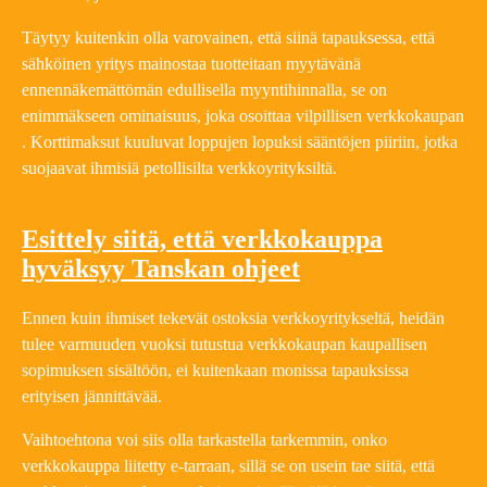
Täytyy kuitenkin olla varovainen, että siinä tapauksessa, että
sähköinen yritys mainostaa tuotteitaan myytävänä
ennennäkemättömän edullisella myyntihinnalla, se on
enimmäkseen ominaisuus, joka osoittaa vilpillisen verkkokaupan
. Korttimaksut kuuluvat loppujen lopuksi sääntöjen piiriin, jotka
suojaavat ihmisiä petollisilta verkkoyrityksiltä.
Esittely siitä, että verkkokauppa
hyväksyy Tanskan ohjeet
Ennen kuin ihmiset tekevät ostoksia verkkoyritykseltä, heidän
tulee varmuuden vuoksi tutustua verkkokaupan kaupallisen
sopimuksen sisältöön, ei kuitenkaan monissa tapauksissa
erityisen jännittävää.
Vaihtoehtona voi siis olla tarkastella tarkemmin, onko
verkkokauppa liitetty e-tarraan, sillä se on usein tae siitä, että