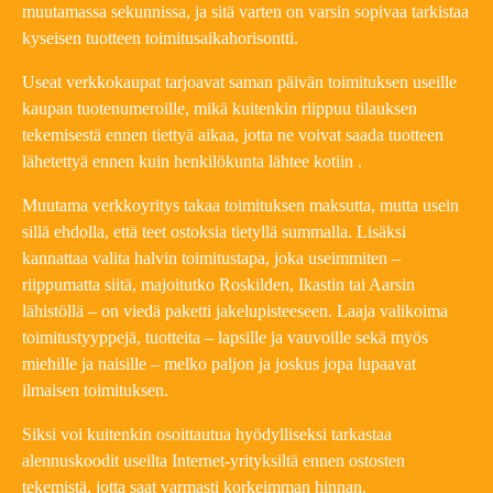
muutamassa sekunnissa, ja sitä varten on varsin sopivaa tarkistaa
kyseisen tuotteen toimitusaikahorisontti.
Useat verkkokaupat tarjoavat saman päivän toimituksen useille
kaupan tuotenumeroille, mikä kuitenkin riippuu tilauksen
tekemisestä ennen tiettyä aikaa, jotta ne voivat saada tuotteen
lähetettyä ennen kuin henkilökunta lähtee kotiin .
Muutama verkkoyritys takaa toimituksen maksutta, mutta usein
sillä ehdolla, että teet ostoksia tietyllä summalla. Lisäksi
kannattaa valita halvin toimitustapa, joka useimmiten –
riippumatta siitä, majoitutko Roskilden, Ikastin tai Aarsin
lähistöllä – on viedä paketti jakelupisteeseen. Laaja valikoima
toimitustyyppejä, tuotteita – lapsille ja vauvoille sekä myös
miehille ja naisille – melko paljon ja joskus jopa lupaavat
ilmaisen toimituksen.
Siksi voi kuitenkin osoittautua hyödylliseksi tarkastaa
alennuskoodit useilta Internet-yrityksiltä ennen ostosten
tekemistä, jotta saat varmasti korkeimman hinnan.