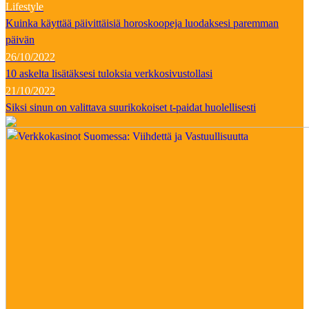
Lifestyle
Kuinka käyttää päivittäisiä horoskoopeja luodaksesi paremman
päivän
26/10/2022
10 askelta lisätäksesi tuloksia verkkosivustollasi
21/10/2022
Siksi sinun on valittava suurikokoiset t-paidat huolellisesti