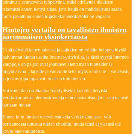
toimitusta seuraavana työpäivänä, mikä edellyttää tilauksen
tekemistä ennen tiettyä aikaa, jotta heillä on mahdollisuus saada
tuote pakattuna ennen logistiikkahenkilöstöllä on vapaata.
Hintojen vertailu on tavallisten ihmisten
äärimmäisen yksinkertaista
Tänä päivänä kenen tahansa ja kaikkien on erittäin helppoa löytää
halvimmat hinnat useilta Internet-yrityksiltä, ja tästä syystä Internet-
kauppoja on paljon ovat joutuneet alentamaan tuotteidensa
myyntiarvoa – lapsille ja vauvoille sekä myös aikuisille – valtavasti,
ja joskus jopa lupaavat ilmaisen toimituksen.
Voi kuitenkin osoittautua hyödylliseksi kokeilla tietyistä
verkkokaupoista alennuskoodeja ennen ostamista, jotta saat taatusti
parhaan hinnan.
Ennen kuin ihmiset tekevät ostoksia verkkokaupassa, voit
periaatteessa tutustua niiden ehtoihin, mutta tämä ei yleensä ole
kovin mielenkiintoista.