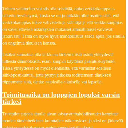
Toinen vaihtoehto voi siis olla selvittää, onko verkkokauppa e-
etiketin hyväksymä, koska se on jo pitkään ollut osoitus siitä, että
verkkokauppias tukee vahvistettuja sääntöjä ja että verkkokauppias
on sovellettavien määräysten mukaiset ammattilaiset valvovat
jatkuvasti. Tämä on myös hyvä mahdollisuus saada apua, jos sinulla
on ongelmia tilauksen kanssa.
Lisäksi kannattaa olla tarkkana tärkeimmistä oston yhteydessä
tulleista säännöksistä, esim. kaupan käyttämä palautuskäytäntö.
Tässä yhteydessä on myös olennaista, että varmistat edelleen
sähköpostikuittisi, jotta pystyt jatkossa todistamaan tilauksesi
riippumatta siitä, oletko ostoksilla aikuiselle vai lapselle.
Toimitusaika on loppujen lopuksi varsin
tärkeä
Trustpilot tarjoaa sinulle aivan loistavat mahdollisuudet kartoittaa
monien tämänhetkisten kuluttajien näkemykset, ja siksi on järkevää
tarkistaa verkkokaupan arviot ennen teet tilauksesi.