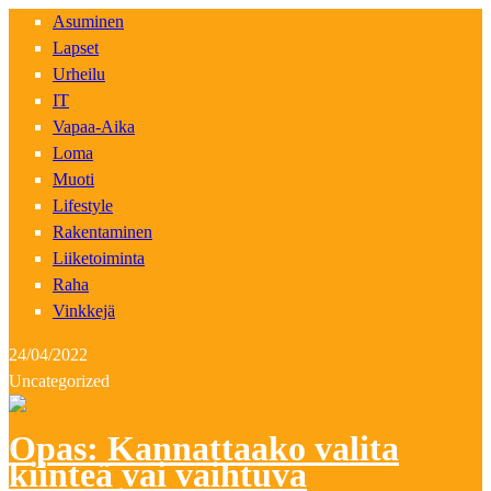
Asuminen
Lapset
Urheilu
IT
Vapaa-Aika
Loma
Muoti
Lifestyle
Rakentaminen
Liiketoiminta
Raha
Vinkkejä
24/04/2022
Uncategorized
Opas: Kannattaako valita
kiinteä vai vaihtuva