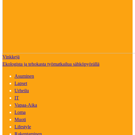
Vinkkejä
Ekologista ja tehokasta työmatkailua sähköpyörällä
Asuminen
Lapset
Urheilu
IT
Vapaa-Aika
Loma
Muoti
Lifestyle
Rakentaminen