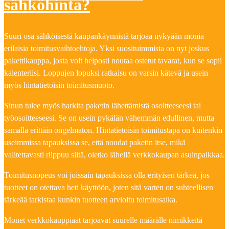
sähköhinta?
Suuri osa sähköisestä kaupankäynnistä tarjoaa nykyään monia
erilaisia toimitusvaihtoehtoja. Yksi suosituimmista on nyt joskus
pakettikauppa, josta voit helposti noutaa ostetut tavarat, kun se sopii
kalenteriisi. Loppujen lopuksi ratkaisu on varsin kätevä ja usein
myös hintatietoisin toimitusmuoto.
Sinun tulee myös harkita paketin lähettämistä osoitteeseesi tai
työosoitteeseesi. Se on usein pykälän vähemmän edullinen, mutta
samalla erittäin ongelmaton. Hintatietoisin toimitustapa on kuitenkin
useimmissa tapauksissa se, että noudat paketin itse, mikä
valitettavasti riippuu siitä, oletko lähellä verkkokaupan asuinpaikkaa.
Toimitusnopeus voi joissain tapauksissa olla erityisen tärkeä, jos
tuotteet on otettava heti käyttöön, joten sitä varten on suhteellisen
tärkeää tarkistaa kunkin tuotteen arvioitu toimitusaika.
Monet verkkokauppiaat tarjoavat suurelle määrälle nimikkeitä