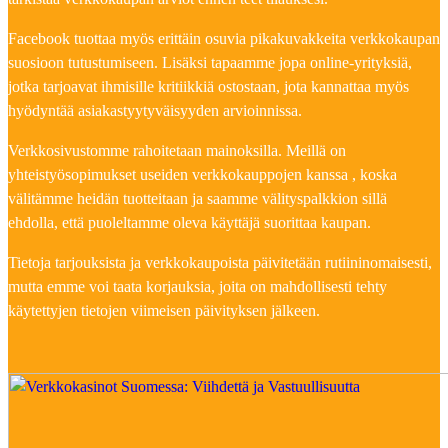
Facebook tuottaa myös erittäin osuvia pikakuvakkeita verkkokaupan
suosioon tutustumiseen. Lisäksi tapaamme jopa online-yrityksiä,
jotka tarjoavat ihmisille kritiikkiä ostostaan, jota kannattaa myös
hyödyntää asiakastyytyväisyyden arvioinnissa.
Verkkosivustomme rahoitetaan mainoksilla. Meillä on
yhteistyösopimukset useiden verkkokauppojen kanssa , koska
välitämme heidän tuotteitaan ja saamme välityspalkkion sillä
ehdolla, että puoleltamme oleva käyttäjä suorittaa kaupan.
Tietoja tarjouksista ja verkkokaupoista päivitetään rutiininomaisesti,
mutta emme voi taata korjauksia, joita on mahdollisesti tehty
käytettyjen tietojen viimeisen päivityksen jälkeen.