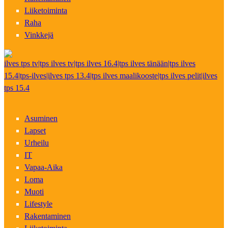
Liiketoiminta
Raha
Vinkkejä
ilves tps tv|tps ilves tv|tps ilves 16.4|tps ilves tänään|tps ilves
15.4|tps-ilves|ilves tps 13.4|tps ilves maalikooste|tps ilves pelit|ilves
tps 15.4
Asuminen
Lapset
Urheilu
IT
Vapaa-Aika
Loma
Muoti
Lifestyle
Rakentaminen