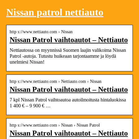
Nissan patrol nettiauto
http s://www.nettiauto.com › Nissan
Nissan Patrol vaihtoautot – Nettiauto
Nettiautossa on myynnissä Suomen laajin valikoima Nissan
Patrol -autoja. Tutustu huikeaan tarjontaamme ja löydä
unelmiesi Nissan!
http s://www.nettiauto.com › Nettiauto.com › Nissan
Nissan Patrol vaihtoautot – Nettiauto
7 kpl Nissan Patrol vaihtoautoa autoilmoitusta hintaluokissa
1 400 € – 9 900 € …
http s://www.nettiauto.com › Nissan › Nissan Patrol
Nissan Patrol vaihtoautot – Nettiauto