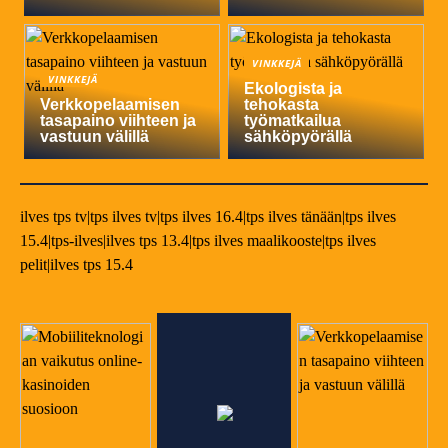
VINKKEJÄ
VINKKEJÄ
Ekologista ja
Verkkopelaamisen
tehokasta
tasapaino viihteen ja
työmatkailua
vastuun välillä
sähköpyörällä
ilves tps tv|tps ilves tv|tps ilves 16.4|tps ilves tänään|tps ilves
15.4|tps-ilves|ilves tps 13.4|tps ilves maalikooste|tps ilves
pelit|ilves tps 15.4