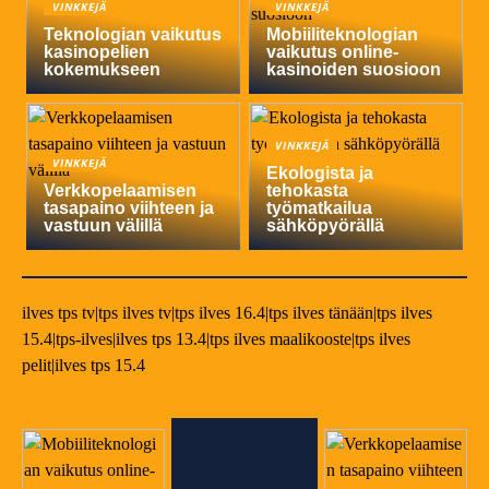
VINKKEJÄ
VINKKEJÄ
Teknologian vaikutus
Mobiiliteknologian
kasinopelien
vaikutus online-
kokemukseen
kasinoiden suosioon
VINKKEJÄ
VINKKEJÄ
Ekologista ja
Verkkopelaamisen
tehokasta
tasapaino viihteen ja
työmatkailua
vastuun välillä
sähköpyörällä
ilves tps tv|tps ilves tv|tps ilves 16.4|tps ilves tänään|tps ilves
15.4|tps-ilves|ilves tps 13.4|tps ilves maalikooste|tps ilves
pelit|ilves tps 15.4