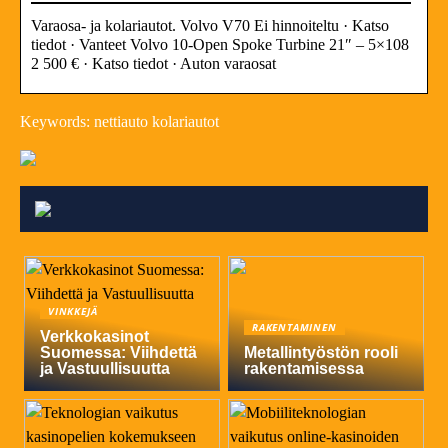
Varaosa- ja kolariautot. Volvo V70 Ei hinnoiteltu · Katso
tiedot · Vanteet Volvo 10-Open Spoke Turbine 21″ – 5×108
2 500 € · Katso tiedot · Auton varaosat
Keywords: nettiauto kolariautot
VINKKEJÄ
RAKENTAMINEN
Verkkokasinot
Suomessa: Viihdettä
Metallintyöstön rooli
ja Vastuullisuutta
rakentamisessa