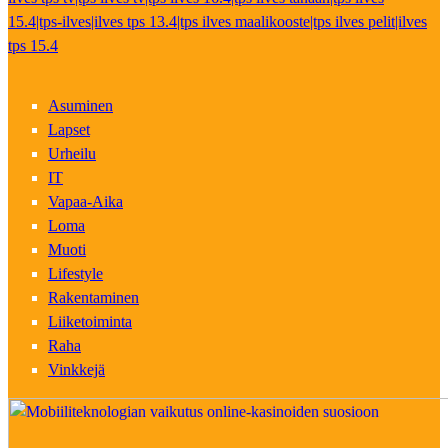
15.4|tps-ilves|ilves tps 13.4|tps ilves maalikooste|tps ilves pelit|ilves
tps 15.4
Asuminen
Lapset
Urheilu
IT
Vapaa-Aika
Loma
Muoti
Lifestyle
Rakentaminen
Liiketoiminta
Raha
Vinkkejä