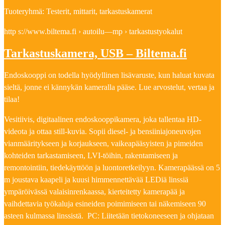
Tuoteryhmä: Testerit, mittarit, tarkastuskamerat
http s://www.biltema.fi › autoilu—mp › tarkastustyokalut
Tarkastuskamera, USB – Biltema.fi
Endoskooppi on todella hyödyllinen lisävaruste, kun haluat kuvata
sieltä, jonne ei kännykän kameralla pääse. Lue arvostelut, vertaa ja
tilaa!
Vesitiivis, digitaalinen endoskooppikamera, joka tallentaa HD-
videota ja ottaa still-kuvia. Sopii diesel- ja bensiiniajoneuvojen
vianmääritykseen ja korjaukseen, vaikeapääsyisten ja pimeiden
kohteiden tarkastamiseen, LVI-töihin, rakentamiseen ja
remontointiin, tiedekäyttöön ja luontoretkeilyyn. Kamerapäässä on 5
m joustava kaapeli ja kuusi himmennettävää LEDiä linssiä
ympäröivässä valaisinrenkaassa, kierteitetty kamerapää ja
vaihdettavia työkaluja esineiden poimimiseen tai näkemiseen 90
asteen kulmassa linssistä. PC: Liitetään tietokoneeseen ja ohjataan