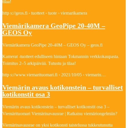
tilaa!
http s://geos.fi › tuotteet › tuote › viemarikamera
Viemärikamera GeoPipe 20-40M –
GEOS Oy
Viemärikamera GeoPipe 20-40M – GEOS Oy – geos.fi
Kamerat -tuotteet edulliseen hintaan Tokmannin verkkokaupasta.
Toimitus 2–5 arkipäivää. Tutustu ja tilaa!
http s://www.viemarituomari.fi › 2021/10/05 › viemarin…
Viemärin avaus kotikonstein – turvalliset
kotikonstit osa 3
Viemärin avaus kotikonstein – turvalliset kotikonstit osa 3 –
Viemärituomari Viemärinavausrae | Ratkaisu viemäriongelmiin?
Viemärinavausrae on yksi kotikonsti taistelussa tukkeutunutta