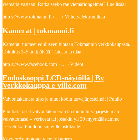
viemäriä vastaan. Ratkaiseeko rae viemäriongelmat? Lue lisää!
http s://www.tokmanni.fi › … › Viihde-elektroniikka
Kamerat | tokmanni.fi
Kamerat -tuotteet edulliseen hintaan Tokmannin verkkokaupasta.
Toimitus 2–5 arkipäivää. Tutustu ja tilaa!
http s://www.facebook.com › … › Videot
Endoskooppi LCD-näytöllä | By
Verkkokauppa e-ville.com
Valvontakamera ulos ja muut kodin turvajärjestelmät | Puuilo
Puuilosta ostat valvontakameran tai muun turvajärjestelmän
vaivattomasti – verkosta tai jostakin yli 30 myymälästämme.
Tervetuloa Puuiloon sujuville ostoksille!
Keywords: motonet viemärikamera