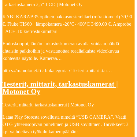
Tarkastuskamera 2,5″ LCD | Motonet Oy
KABI KARAB35 optinen pakkasnestemittari (refraktometri) 39,90
€. Fluke TIS60+ lämpökamera -20°C- 400°C 3490,00 €. Amprobe
TACH-10 kierroslukumittari
Endoskooppi, tämän tarkastuskameran avulla voidaan nähdä
ahtaisiin paikkoihin ja vastaanottaa reaaliaikaista videokuvaa
kohteesta näytölle. Kameraa…
http s://m.motonet.fi › bukategoria › Testerit-mittarit-tar…
Testerit, mittarit, tarkastuskamerat |
Motonet Oy
Testerit, mittarit, tarkastuskamerat | Motonet Oy
Lataa Play Storesta sovellusta nimeltä “USB CAMERA”. Vaatii
OTG-yhteensopivan puhelimen ja USB-sovittimen. Tarvikkeet: 3
kpl vaihdettava työkalu kamerapäähän: …