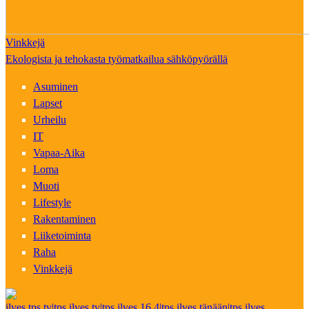
Vinkkejä
Ekologista ja tehokasta työmatkailua sähköpyörällä
Asuminen
Lapset
Urheilu
IT
Vapaa-Aika
Loma
Muoti
Lifestyle
Rakentaminen
Liiketoiminta
Raha
Vinkkejä
ilves tps tv|tps ilves tv|tps ilves 16.4|tps ilves tänään|tps ilves