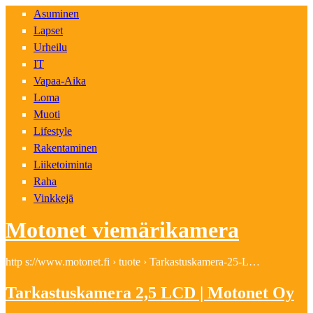
Asuminen
Lapset
Urheilu
IT
Vapaa-Aika
Loma
Muoti
Lifestyle
Rakentaminen
Liiketoiminta
Raha
Vinkkejä
Motonet viemärikamera
http s://www.motonet.fi › tuote › Tarkastuskamera-25-L…
Tarkastuskamera 2,5 LCD | Motonet Oy