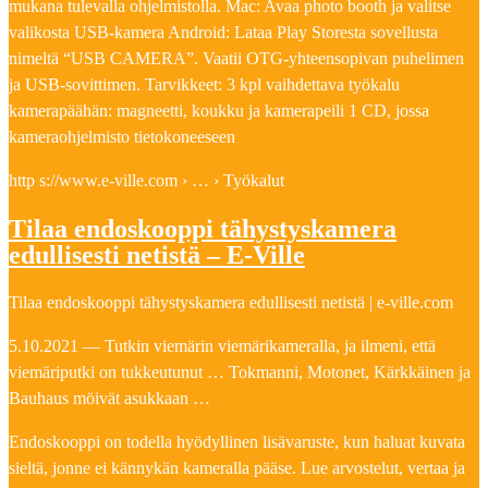
mukana tulevalla ohjelmistolla. Mac: Avaa photo booth ja valitse
valikosta USB-kamera Android: Lataa Play Storesta sovellusta
nimeltä “USB CAMERA”. Vaatii OTG-yhteensopivan puhelimen
ja USB-sovittimen. Tarvikkeet: 3 kpl vaihdettava työkalu
kamerapäähän: magneetti, koukku ja kamerapeili 1 CD, jossa
kameraohjelmisto tietokoneeseen
http s://www.e-ville.com › … › Työkalut
Tilaa endoskooppi tähystyskamera
edullisesti netistä – E-Ville
Tilaa endoskooppi tähystyskamera edullisesti netistä | e-ville.com
5.10.2021 — Tutkin viemärin viemärikameralla, ja ilmeni, että
viemäriputki on tukkeutunut … Tokmanni, Motonet, Kärkkäinen ja
Bauhaus möivät asukkaan …
Endoskooppi on todella hyödyllinen lisävaruste, kun haluat kuvata
sieltä, jonne ei kännykän kameralla pääse. Lue arvostelut, vertaa ja