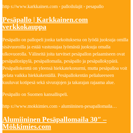
http s://www.karkkainen.com › palloilulajit › pesapallo
Pesäpallo | Karkkainen.com
verkkokauppa
Pesäpallo on pallopeli jonka tarkoituksena on lyödä juoksuja omilla
sisävuoroilla ja estää vastustajaa lyömästä juoksuja omalla
ulkovuorolla. Välineitä joita tarvitset pesäpallon pelaamiseen ovat
pesäpalloräpylä, pesäpallomaila, pesäpallo ja pesäpallokypärä.
Pesäpallokenttä on yleensä hiekkatekonurmi, mutta pesäpalloa voit
pelata vaikka hiekkakentällä. Pesäpallokentän pelialueeseen
kuuluvat kotipesä sekä sivurajojen ja takarajan rajaama alue.
Pesäpallo on Suomen kansallispeli.
http s://www.mokkimies.com › alumiininen-pesapallomaila…
Alumiininen Pesäpallomaila 30″ –
Mökkimies.com