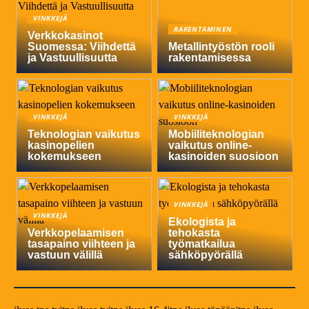
VINKKEJÄ
RAKENTAMINEN
Verkkokasinot
Suomessa: Viihdettä
Metallintyöstön rooli
ja Vastuullisuutta
rakentamisessa
VINKKEJÄ
VINKKEJÄ
Teknologian vaikutus
Mobiiliteknologian
kasinopelien
vaikutus online-
kokemukseen
kasinoiden suosioon
VINKKEJÄ
VINKKEJÄ
Ekologista ja
Verkkopelaamisen
tehokasta
tasapaino viihteen ja
työmatkailua
vastuun välillä
sähköpyörällä