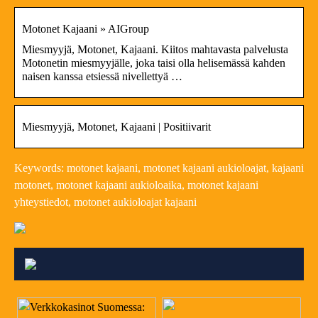
Motonet Kajaani » AIGroup
Miesmyyjä, Motonet, Kajaani. Kiitos mahtavasta palvelusta
Motonetin miesmyyjälle, joka taisi olla helisemässä kahden
naisen kanssa etsiessä nivellettyä …
Miesmyyjä, Motonet, Kajaani | Positiivarit
Keywords: motonet kajaani, motonet kajaani aukioloajat, kajaani
motonet, motonet kajaani aukioloaika, motonet kajaani
yhteystiedot, motonet aukioloajat kajaani