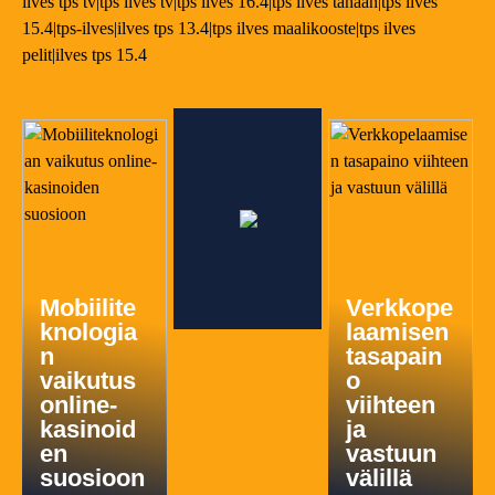
ilves tps tv|tps ilves tv|tps ilves 16.4|tps ilves tänään|tps ilves
15.4|tps-ilves|ilves tps 13.4|tps ilves maalikooste|tps ilves
pelit|ilves tps 15.4
Mobiilite
Verkkope
knologia
laamisen
n
tasapain
vaikutus
o
online-
viihteen
kasinoid
ja
en
vastuun
suosioon
välillä