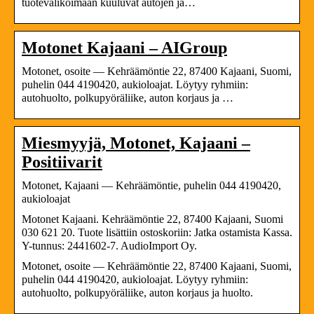
tuotevalikoimaan kuuluvat autojen ja…
Motonet Kajaani – AIGroup
Motonet, osoite — Kehräämöntie 22, 87400 Kajaani, Suomi,
puhelin 044 4190420, aukioloajat. Löytyy ryhmiin:
autohuolto, polkupyöräliike, auton korjaus ja …
Miesmyyjä, Motonet, Kajaani –
Positiivarit
Motonet, Kajaani — Kehräämöntie, puhelin 044 4190420,
aukioloajat
Motonet Kajaani. Kehräämöntie 22, 87400 Kajaani, Suomi
030 621 20. Tuote lisättiin ostoskoriin: Jatka ostamista Kassa.
Y-tunnus: 2441602-7. AudioImport Oy.
Motonet, osoite — Kehräämöntie 22, 87400 Kajaani, Suomi,
puhelin 044 4190420, aukioloajat. Löytyy ryhmiin:
autohuolto, polkupyöräliike, auton korjaus ja huolto.