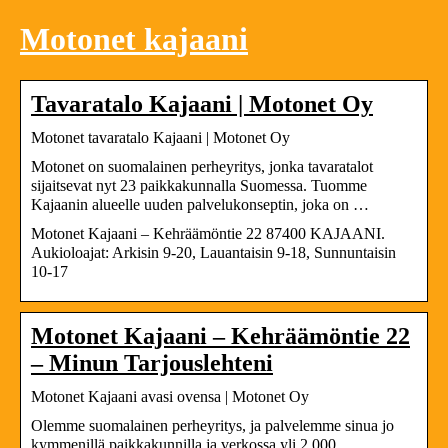
Motonet kajaani
Tavaratalo Kajaani | Motonet Oy
Motonet tavaratalo Kajaani | Motonet Oy
Motonet on suomalainen perheyritys, jonka tavaratalot
sijaitsevat nyt 23 paikkakunnalla Suomessa. Tuomme
Kajaanin alueelle uuden palvelukonseptin, joka on …
Motonet Kajaani – Kehräämöntie 22 87400 KAJAANI.
Aukioloajat: Arkisin 9-20, Lauantaisin 9-18, Sunnuntaisin
10-17
Motonet Kajaani – Kehräämöntie 22
– Minun Tarjouslehteni
Motonet Kajaani avasi ovensa | Motonet Oy
Olemme suomalainen perheyritys, ja palvelemme sinua jo
kymmenillä paikkakunnilla ja verkossa yli 2 000