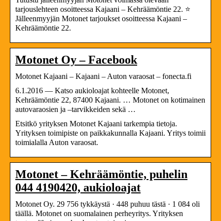
tarjouslehteen osoitteessa Kajaani – Kehräämöntie 22. ⭐
Jälleenmyyjän Motonet tarjoukset osoitteessa Kajaani –
Kehräämöntie 22.
Motonet Oy – Facebook
Motonet Kajaani – Kajaani – Auton varaosat – fonecta.fi
6.1.2016 — Katso aukioloajat kohteelle Motonet,
Kehräämöntie 22, 87400 Kajaani. … Motonet on kotimainen
autovaraosien ja –tarvikkeiden sekä …
Etsitkö yrityksen Motonet Kajaani tarkempia tietoja.
Yrityksen toimipiste on paikkakunnalla Kajaani. Yritys toimii
toimialalla Auton varaosat.
Motonet – Kehräämöntie, puhelin
044 4190420, aukioloajat
Motonet Oy. 29 756 tykkäystä · 448 puhuu tästä · 1 084 oli
täällä. Motonet on suomalainen perheyritys. Yrityksen