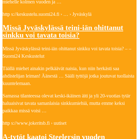
miehelle kolmen vuoden ja …
http s://keskustelu.suomi24.fi › … › Jyväskylä
Missä Jyväskylässä teini-iän ohittanut
sinkku voi tavata toisia?
Missä Jyväskylässä teini-iän ohittanut sinkku voi tavata toisia? – –
Suomi24 Keskustelut
Täällä miehet ainakin pelkäävät naisia, kun niin herkästi saa
ahdistelijan leiman! Äänestä … Sääli tyttöjä jotka joutuvat tuollaista
kuuntelemaan.
Samassa tilanteessa olevat keski-ikäinen äiti ja yli 20-vuotias tytär
haluaisivat tavata samanlaisia sinkkumiehiä, mutta emme keksi
paikkaa missä voisi …
http s://www.jokeritsb.fi › uutiset
A-tytöt kaatoi Steelersin vuoden