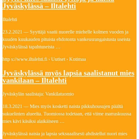
Jyväskylässä – Iltalehti
Iltalehti
23.2.2021 — Syyttäjä vaatii nuorelle miehelle kolmen vuoden ja
kuuden kuukauden pituista ehdotonta vankeusrangaistusta useista
Jyväskylässä tapahtuneista …
http s://www.iltalehti.fi › Uutiset › Kotimaa
Jyväskylässä myös lapsia saalistanut mies
vankilaan – Iltalehti
Jyväskylän saalistaja: Vankilatuomio
18.3.2021 — Mies myös kosketti naista pikkuhousujen päältä
sukuelinten alueelta. Tuomiossa todetaan, että viime marraskuussa
mies kävi käsiksi alaikäiseen …
Jyväskylässä naisia ja lapsia seksuaalisesti ahdistellut nuori mies