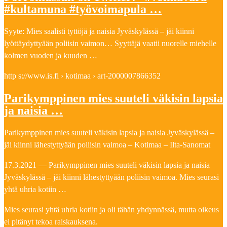
#kultamuna #työvoimapula …
Syyte: Mies saalisti tyttöjä ja naisia Jyväskylässä – jäi kiinni
lyöttäydyttyään poliisin vaimon… Syyttäjä vaatii nuorelle miehelle
kolmen vuoden ja kuuden …
http s://www.is.fi › kotimaa › art-2000007866352
Parikymppinen mies suuteli väkisin lapsia
ja naisia …
Parikymppinen mies suuteli väkisin lapsia ja naisia Jyväskylässä –
jäi kiinni lähestyttyään poliisin vaimoa – Kotimaa – Ilta-Sanomat
17.3.2021 — Parikymppinen mies suuteli väkisin lapsia ja naisia
Jyväskylässä – jäi kiinni lähestyttyään poliisin vaimoa. Mies seurasi
yhtä uhria kotiin …
Mies seurasi yhtä uhria kotiin ja oli tähän yhdynnässä, mutta oikeus
ei pitänyt tekoa raiskauksena.