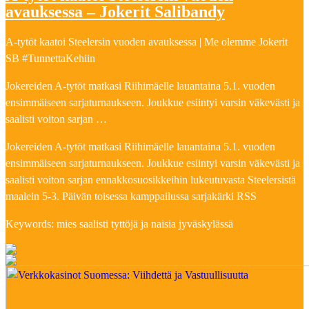
avauksessa – Jokerit Salibandy
A-tytöt kaatoi Steelersin vuoden avauksessa | Me olemme Jokerit
SB #TunnettaKehiin
Jokereiden A-tytöt matkasi Riihimäelle lauantaina 5.1. vuoden
ensimmäiseen sarjaturnaukseen. Joukkue esiintyi varsin väkevästi ja
saalisti voiton sarjan …
Jokereiden A-tytöt matkasi Riihimäelle lauantaina 5.1. vuoden
ensimmäiseen sarjaturnaukseen. Joukkue esiintyi varsin väkevästi ja
saalisti voiton sarjan ennakkosuosikkeihin lukeutuvasta Steelersistä
maalein 5-3. Päivän toisessa kamppailussa sarjakärki RSS
Keywords: mies saalisti tyttöjä ja naisia jyväskylässä