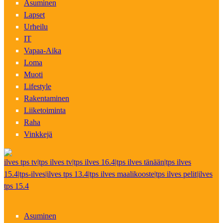
Asuminen
Lapset
Urheilu
IT
Vapaa-Aika
Loma
Muoti
Lifestyle
Rakentaminen
Liiketoiminta
Raha
Vinkkejä
ilves tps tv|tps ilves tv|tps ilves 16.4|tps ilves tänään|tps ilves
15.4|tps-ilves|ilves tps 13.4|tps ilves maalikooste|tps ilves pelit|ilves
tps 15.4
Asuminen