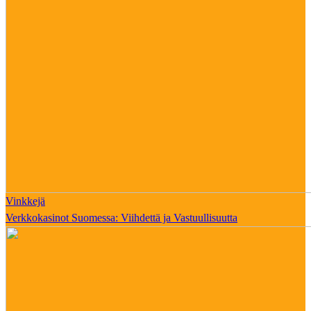
Vinkkejä
Verkkokasinot Suomessa: Viihdettä ja Vastuullisuutta