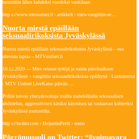
tuomittiin lähes kahdeksi vuodeksi vankilaan.
http s://www.mtvuutiset.fi › artikkeli › mies-vangittiin-se…
Nuorta miestä epäillään
seksuaalirikoksista Jyväskylässä
Nuorta miestä epäillään seksuaalirikoksista Jyväskylässä – osa
uhreista lapsia – MTVuutiset.fi
18.12.2020 — Mies seurasi tyttöjä ja naisia päiväsaikaan
Jyväskylässä – vangittiin seksuaalirikoksista epäiltynä · Luetuimmat
· MTV Uutiset LiveKatso päivän …
Poliisi toivoo yhteydenottoja muilta mahdollisilta seksuaalisen
ahdistelun, aggressiivisen käsiksi käymisen tai vastaavan kohteeksi
Jyväskylässä joutuneilta.
http s://twitter.com › HeijastinPertti › status
Pörrömussuli on Twitter: “#voimavara