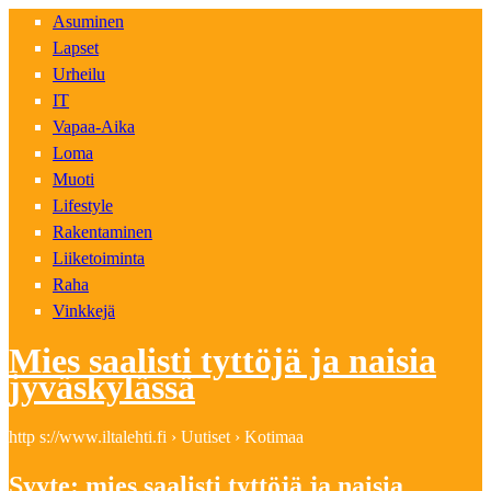
Asuminen
Lapset
Urheilu
IT
Vapaa-Aika
Loma
Muoti
Lifestyle
Rakentaminen
Liiketoiminta
Raha
Vinkkejä
Mies saalisti tyttöjä ja naisia
jyväskylässä
http s://www.iltalehti.fi › Uutiset › Kotimaa
Syyte: mies saalisti tyttöjä ja naisia