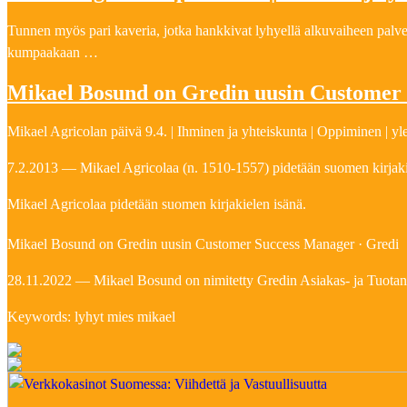
Tunnen myös pari kaveria, jotka hankkivat lyhyellä alkuvaiheen palveluk
kumpaakaan …
Mikael Bosund on Gredin uusin Customer
Mikael Agricolan päivä 9.4. | Ihminen ja yhteiskunta | Oppiminen | yle
7.2.2013 — Mikael Agricolaa (n. 1510-1557) pidetään suomen kirjakie
Mikael Agricolaa pidetään suomen kirjakielen isänä.
Mikael Bosund on Gredin uusin Customer Success Manager · Gredi
28.11.2022 — Mikael Bosund on nimitetty Gredin Asiakas- ja Tuotanto
Keywords: lyhyt mies mikael