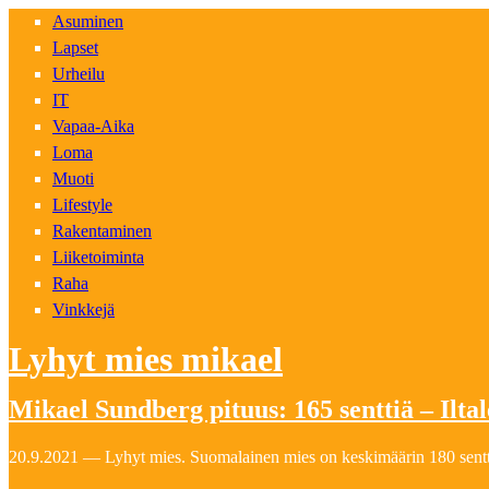
Asuminen
Lapset
Urheilu
IT
Vapaa-Aika
Loma
Muoti
Lifestyle
Rakentaminen
Liiketoiminta
Raha
Vinkkejä
Lyhyt mies mikael
Mikael Sundberg pituus: 165 senttiä – Iltal
20.9.2021 — Lyhyt mies. Suomalainen mies on keskimäärin 180 sentti