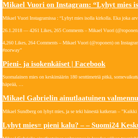
Mikael Vuori on Instagram: “Lyhyt mies is
Mikael Vuori Instagramissa : “Lyhyt mies isolla kirkolla. Eka joka a
26.1.2018 — 4261 Likes, 265 Comments – Mikael Vuori (@roponen) on
4,260 Likes, 264 Comments – Mikael Vuori (@roponen) on Instagram: 
#norway”
Pieni- ja isokenkäiset | Facebook
Suomalainen mies on keskimäärin 180 senttimetriä pitkä, somevaikutt
häpeää, …
Mikael Gabrielin ainutlaatuinen valmennu
Mikael Sundberg on lyhyt mies, ja se teki hänestä katkeran – ”Kaikki
Lyhyt mies= pieni kalu? – – Suomi24 Kesk