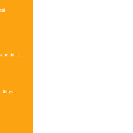
stä
stinopin ja …
 liittyviä …