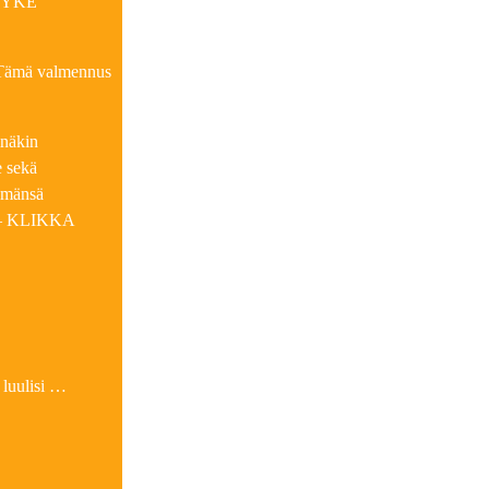
| SYKE
. Tämä valmennus
inäkin
e sekä
lämänsä
la – KLIKKA
ä luulisi …