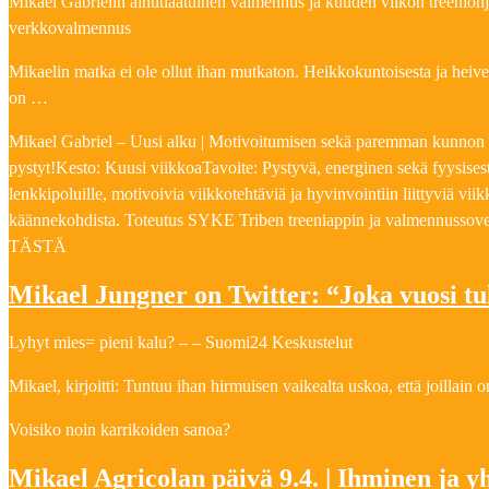
Mikael Gabrielin ainutlaatuinen valmennus ja kuuden viikon treenioh
verkkovalmennus
Mikaelin matka ei ole ollut ihan mutkaton. Heikkokuntoisesta ja heiv
on …
Mikael Gabriel – Uusi alku | Motivoitumisen sekä paremman kunnon me
pystyt!Kesto: Kuusi viikkoaTavoite: Pystyvä, energinen sekä fyysisesti
lenkkipoluille, motivoivia viikkotehtäviä ja hyvinvointiin liittyviä vi
käännekohdista. Toteutus SYKE Triben treeniappin ja valmennussove
TÄSTÄ
Mikael Jungner on Twitter: “Joka vuosi t
Lyhyt mies= pieni kalu? – – Suomi24 Keskustelut
Mikael, kirjoitti: Tuntuu ihan hirmuisen vaikealta uskoa, että joillain 
Voisiko noin karrikoiden sanoa?
Mikael Agricolan päivä 9.4. | Ihminen ja 