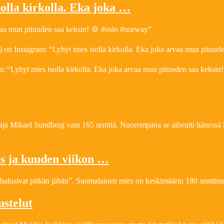
olla kirkolla. Eka joka …
rvaa mun pituuden saa keksin! 🍪 #oslo #norway”
 Instagram: “Lyhyt mies isolla kirkolla. Eka joka arvaa mun pituude
“Lyhyt mies isolla kirkolla. Eka joka arvaa mun pituuden saa keksin!
aja Mikael Sundberg vain 165 senttiä. Nuorempana se aiheutti hänessä k
s ja kuuden viikon …
 halusivat pitkän jäbän”. Suomalainen mies on keskimäärin 180 senttime
ustelut