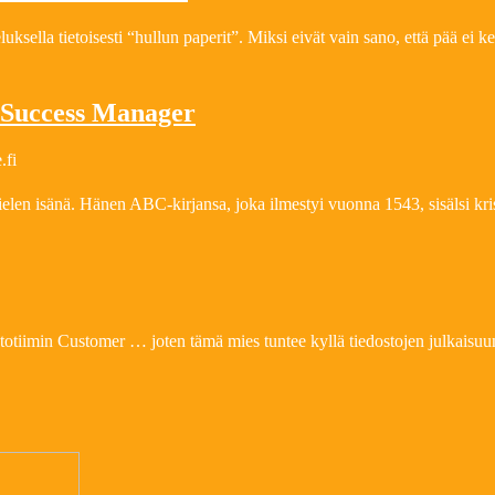
sella tietoisesti “hullun paperit”. Miksi eivät vain sano, että pää ei ke
 Success Manager
.fi
len isänä. Hänen ABC-kirjansa, joka ilmestyi vuonna 1543, sisälsi kri
tiimin Customer … joten tämä mies tuntee kyllä tiedostojen julkaisuun