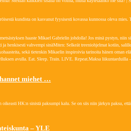
jelma! Meidän kaikkien sisällä on voima, mutta käytetäänkö me sitä? 
eröisestä kundista on kasvanut fyysisesti kovassa kunnossa oleva mies
tsästyksen haaste Mikael Gabrielin johdolla! Jos minä pystyn, niin s
 ja henkisesti vahvempi sinäMiten: Selkeät treeniohjelmat kotiin, salill
ikkohaasteita, sekä tietenkin Mikaelin inspiroivia tarinoita hänen oman e
lluksen avulla. Eat. Sleep. Train. LIVE. Repeat.Maksa liikuntaeduil
uhannet miehet …
on oikeasti HK:n sinistä paksumpi kalu. Se on siis niin järkyn paksu, ett
yhteiskunta – YLE