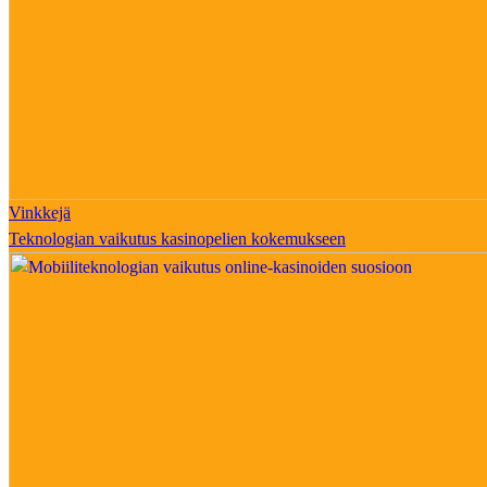
Vinkkejä
Teknologian vaikutus kasinopelien kokemukseen