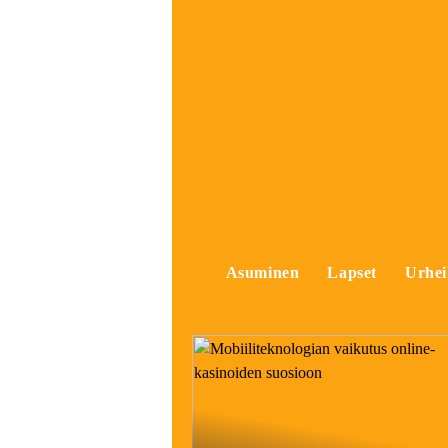
Asuminen
Lapset
Urhei