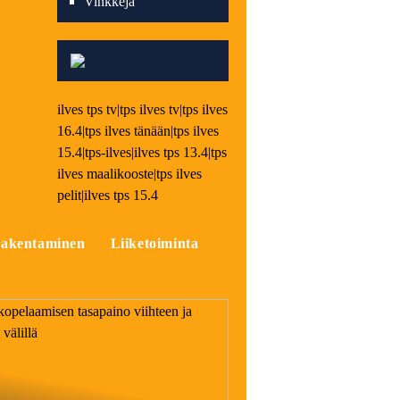
Vinkkejä
ilves tps tv|tps ilves tv|tps ilves
16.4|tps ilves tänään|tps ilves
15.4|tps-ilves|ilves tps 13.4|tps
ilves maalikooste|tps ilves
pelit|ilves tps 15.4
akentaminen
Liiketoiminta