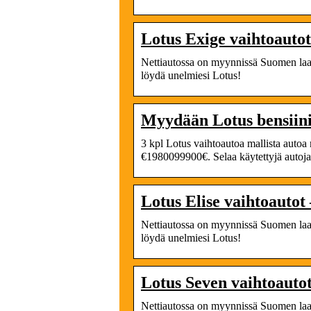
Lotus Exige vaihtoautot
Nettiautossa on myynnissä Suomen laaj
löydä unelmiesi Lotus!
Myydään Lotus bensiini
3 kpl Lotus vaihtoautoa mallista autoa
€1980099900€. Selaa käytettyjä autoja 
Lotus Elise vaihtoautot 
Nettiautossa on myynnissä Suomen laaj
löydä unelmiesi Lotus!
Lotus Seven vaihtoautot
Nettiautossa on myynnissä Suomen laaj