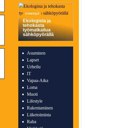
VINKKEJÄ
Ekologista ja
tehokasta
työmatkailua
sähköpyörällä
Asuminen
Lapset
a
Urheilu
IT
Vapaa-Aika
Loma
Muoti
Lifestyle
Rakentaminen
Liiketoiminta
Raha