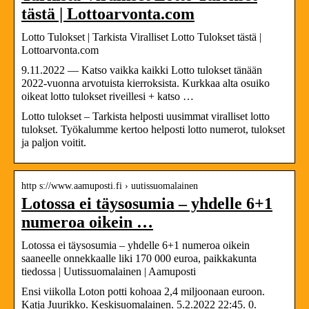
tästä | Lottoarvonta.com
Lotto Tulokset | Tarkista Viralliset Lotto Tulokset tästä |
Lottoarvonta.com
9.11.2022 — Katso vaikka kaikki Lotto tulokset tänään
2022-vuonna arvotuista kierroksista. Kurkkaa alta osuiko
oikeat lotto tulokset riveillesi + katso …
Lotto tulokset – Tarkista helposti uusimmat viralliset lotto
tulokset. Työkalumme kertoo helposti lotto numerot, tulokset
ja paljon voitit.
http s://www.aamuposti.fi › uutissuomalainen
Lotossa ei täysosumia – yhdelle 6+1
numeroa oikein …
Lotossa ei täysosumia – yhdelle 6+1 numeroa oikein
saaneelle onnekkaalle liki 170 000 euroa, paikkakunta
tiedossa | Uutissuomalainen | Aamuposti
Ensi viikolla Loton potti kohoaa 2,4 miljoonaan euroon.
Katja Juurikko. Keskisuomalainen. 5.2.2022 22:45. 0.