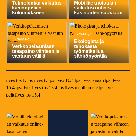
Teknologian vaikutus
Mobiiliteknologian
kasinopelien
vaikutus online-
kokemukseen
kasinoiden suosioon
VINKKEJÄ
VINKKEJÄ
Ekologista ja
Verkkopelaamisen
tehokasta
tasapaino viihteen ja
työmatkailua
vastuun välillä
sähköpyörällä
ilves tps tv|tps ilves tv|tps ilves 16.4|tps ilves tänään|tps ilves
15.4|tps-ilves|ilves tps 13.4|tps ilves maalikooste|tps ilves
pelit|ilves tps 15.4