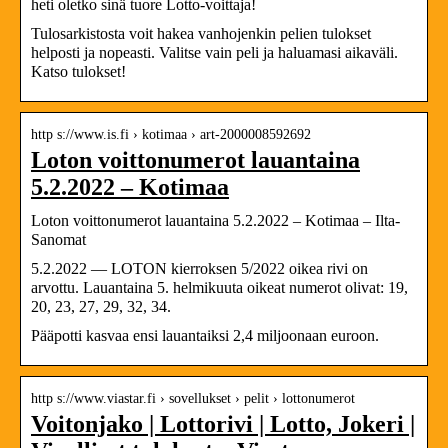
heti oletko sinä tuore Lotto-voittaja!
Tulosarkistosta voit hakea vanhojenkin pelien tulokset
helposti ja nopeasti. Valitse vain peli ja haluamasi aikaväli.
Katso tulokset!
http s://www.is.fi › kotimaa › art-2000008592692
Loton voittonumerot lauantaina
5.2.2022 – Kotimaa
Loton voittonumerot lauantaina 5.2.2022 – Kotimaa – Ilta-
Sanomat
5.2.2022 — LOTON kierroksen 5/2022 oikea rivi on
arvottu. Lauantaina 5. helmikuuta oikeat numerot olivat: 19,
20, 23, 27, 29, 32, 34.
Pääpotti kasvaa ensi lauantaiksi 2,4 miljoonaan euroon.
http s://www.viastar.fi › sovellukset › pelit › lottonumerot
Voitonjako | Lottorivi | Lotto, Jokeri |