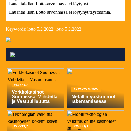
Lauantai-illan Lotto-arvonnassa ei löytynyt …
Lauantai-illan Lotto-arvonnassa ei löytynyt täysosumia.
Keywords: lotto 5.2 2022, lotto 5.2.2022
VINKKEJÄ
RAKENTAMINEN
Verkkokasinot
Suomessa: Viihdettä
Metallintyöstön rooli
ja Vastuullisuutta
rakentamisessa
VINKKEJÄ
VINKKEJÄ