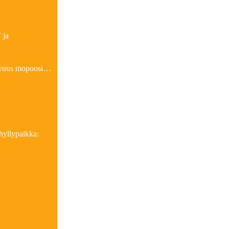
 ja
pivuus mopoosi…
hyllypaikka: