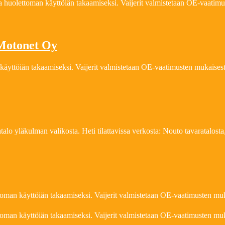
n ja huolettoman käyttöiän takaamiseksi. Vaijerit valmistetaan OE-vaati
 Motonet Oy
 käyttöiän takaamiseksi. Vaijerit valmistetaan OE-vaatimusten mukaisest
lo yläkulman valikosta. Heti tilattavissa verkosta: Nouto tavaratalosta,
lettoman käyttöiän takaamiseksi. Vaijerit valmistetaan OE-vaatimusten m
lettoman käyttöiän takaamiseksi. Vaijerit valmistetaan OE-vaatimusten m