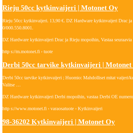
Rieju 50cc kytkinvaijeri | Motonet Oy
Rieju 50cc kytkinvaijeri. 13,90 €. DZ Hardware kytkinvaijeri Drac j
0/000.550.8001.
DZ Hardware kytkinvaijeri Drac ja Rieju mopoihin, Vastaa seuraavi
http s://m.motonet.fi › tuote
Derbi 50cc tarvike kytkinvaijeri | Motone
Derbi 50cc tarvike kytkinvaijeri ; Huomio: Mahdolliset mitat vaijeri/
Valitse …
DZ Hardware kytkinvaijeri Derbi mopoihin, vastaa Derbi OE numeroa
http s://www.motonet.fi › varaosatuote › Kytkinvaijeri
98-36202 Kytkinvaijeri | Motonet Oy