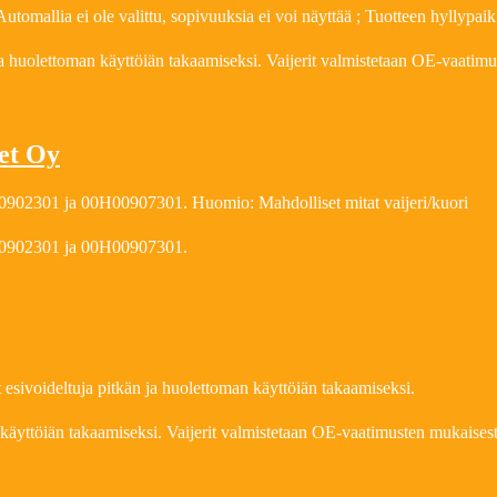
utomallia ei ole valittu, sopivuuksia ei voi näyttää ; Tuotteen hyllypai
n ja huolettoman käyttöiän takaamiseksi. Vaijerit valmistetaan OE-vaati
net Oy
00902301 ja 00H00907301. Huomio: Mahdolliset mitat vaijeri/kuori
H00902301 ja 00H00907301.
 esivoideltuja pitkän ja huolettoman käyttöiän takaamiseksi.
n käyttöiän takaamiseksi. Vaijerit valmistetaan OE-vaatimusten mukaisest