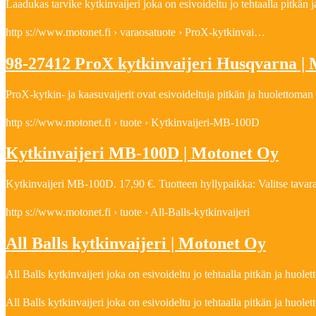
Laadukas tarvike kytkinvaijeri joka on esivoideltu jo tehtaalla pitkä
http s://www.motonet.fi › varaosatuote › ProX-kytkinvai…
98-27412 ProX kytkinvaijeri Husqvarna |
ProX-kytkin- ja kaasuvaijerit ovat esivoideltuja pitkän ja huolettoman
http s://www.motonet.fi › tuote › Kytkinvaijeri-MB-100D
Kytkinvaijeri MB-100D | Motonet Oy
Kytkinvaijeri MB-100D. 17,90 €. Tuotteen hyllypaikka: Valitse tavarata
http s://www.motonet.fi › tuote › All-Balls-kytkinvaijeri
All Balls kytkinvaijeri | Motonet Oy
All Balls kytkinvaijeri joka on esivoideltu jo tehtaalla pitkän ja huo
All Balls kytkinvaijeri joka on esivoideltu jo tehtaalla pitkän ja huo