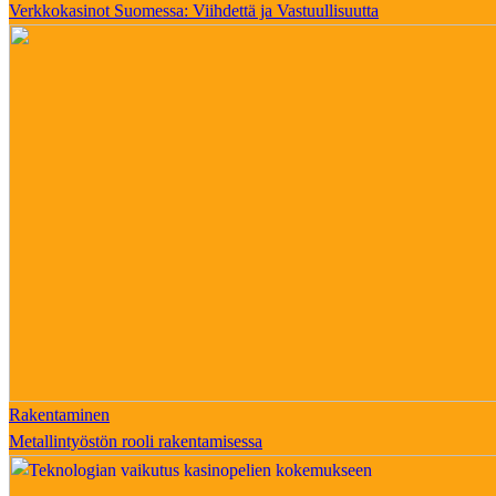
Verkkokasinot Suomessa: Viihdettä ja Vastuullisuutta
Rakentaminen
Metallintyöstön rooli rakentamisessa