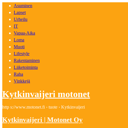
Asuminen
Lapset
Urheilu
IT
Vapaa-Aika
Loma
Muoti
Lifestyle
Rakentaminen
Liiketoiminta
Raha
Vinkkejä
Kytkinvaijeri motonet
http s://www.motonet.fi › tuote › Kytkinvaijeri
Kytkinvaijeri | Motonet Oy