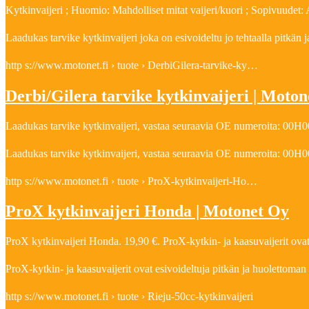
Kytkinvaijeri ; Huomio: Mahdolliset mitat vaijeri/kuori ; Sopivuudet: A
Laadukas tarvike kytkinvaijeri joka on esivoideltu jo tehtaalla pitkä
http s://www.motonet.fi › tuote › DerbiGilera-tarvike-ky…
Derbi/Gilera tarvike kytkinvaijeri | Moto
Laadukas tarvike kytkinvaijeri, vastaa seuraavia OE numeroita: 00H
Laadukas tarvike kytkinvaijeri, vastaa seuraavia OE numeroita: 00
http s://www.motonet.fi › tuote › ProX-kytkinvaijeri-Ho…
ProX kytkinvaijeri Honda | Motonet Oy
ProX kytkinvaijeri Honda. 19,90 €. ProX-kytkin- ja kaasuvaijerit ovat
ProX-kytkin- ja kaasuvaijerit ovat esivoideltuja pitkän ja huolettoma
http s://www.motonet.fi › tuote › Rieju-50cc-kytkinvaijeri