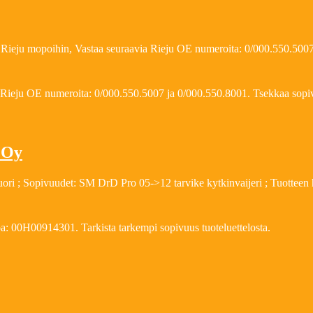
a Rieju mopoihin, Vastaa seuraavia Rieju OE numeroita: 0/000.550.5007
a Rieju OE numeroita: 0/000.550.5007 ja 0/000.550.8001. Tsekkaa so
t Oy
kuori ; Sopivuudet: SM DrD Pro 05->12 tarvike kytkinvaijeri ; Tuotteen 
: 00H00914301. Tarkista tarkempi sopivuus tuoteluettelosta.