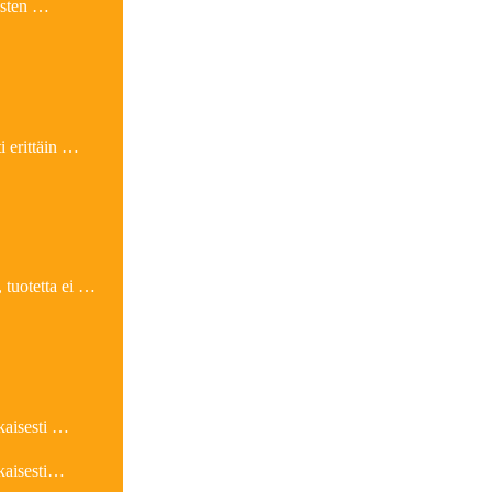
musten …
i erittäin …
 tuotetta ei …
ukaisesti …
ukaisesti…