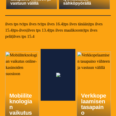
vastuun välillä
sähköpyörällä
ilves tps tv|tps ilves tv|tps ilves 16.4|tps ilves tänään|tps ilves
15.4|tps-ilves|ilves tps 13.4|tps ilves maalikooste|tps ilves
pelit|ilves tps 15.4
Mobiilite
Verkkope
knologia
laamisen
n
tasapain
vaikutus
o