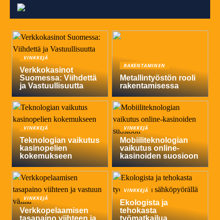
VINKKEJÄ
RAKENTAMINEN
Verkkokasinot
Suomessa: Viihdettä
Metallintyöstön rooli
ja Vastuullisuutta
rakentamisessa
VINKKEJÄ
VINKKEJÄ
Teknologian vaikutus
Mobiiliteknologian
kasinopelien
vaikutus online-
kokemukseen
kasinoiden suosioon
VINKKEJÄ
VINKKEJÄ
Ekologista ja
Verkkopelaamisen
tehokasta
tasapaino viihteen ja
työmatkailua