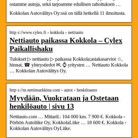
ostamme autoja, sekä tarjoamme edullisen rahoituksen …
Kokkolan Autovälitys Oy:ssä on tällä hetkellä 11 ilmoitusta.
http s://www.cylex.fi › kokkola › nettiauto
Nettiauto paikassa Kokkola – Cylex
Paikallishaku
Tulokset ▷ nettiauto ▷ paikassa Kokkola;asiakasarviot ☆,
hinnat, ☎ yhteystiedot ✉, ⌚ yritysten … Nettiauto Kokkola
… Kokkolan Autovälitys Oy.
http s://m.nettimarkkina.com › autot › henkiloauto
Myydään, Vuokrataan ja Ostetaan
henkilöauto | sivu 13
Nettiauto.com … Mittaril.: 104 000 km. 7 900 €. Kokkola ›
Pörhön Autoliike Oy, KokkolaLiike … 18 600 €. Kokkola ›
Kokkolan Autovälitys OyLiike.