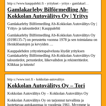
http s://www.kauppalehti.fi › yritykset › yritys › gamlakarl…
Gamlakarleby Bilförmedling Ab-
Kokkolan Autovälitys Oy | Yritys
Gamlakarleby Bilförmedling Ab-Kokkolan Autovälitys Oy |
Yritys- ja taloustiedot | Kauppalehti
Gamlakarleby Bilförmedling Ab-Kokkolan Autovälitys Oy
(0198135-7) on perustettu vuonna 1978 ja sen toimialana on
Henkilöautojen ja kevyiden …
Kauppalehden yritystietopalvelusta löydät yrityksen
Gamlakarleby Bilförmedling Ab-Kokkolan Autovälitys Oy
taloustiedot, perustiedot, liikevaihdon ja rekisteritiedot.
Klikkaa ja tutustu!
http s://www.tori.fi › kokkolan-autovalitys
Kokkolan Autovälitys Oy – Tori
Kokkolan Autovälitys Oy – Kokkolan Autovälitys Oy
Kokkolan Autovälitys Oy on tarjonnut turvallista ja
luotettavaa autokauppaa jo vuodesta 1961. Myymme ja