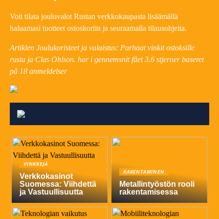
Voit tilata jouluvalot Rustan verkkokaupasta lisäämällä
haluamasi tuotteet ostoskoriin ja seuraamalla tilausohjeita.
Artiklen Joulukoristeet ja valaistus: Parhaat vinkit ostoksille
rusta ja Clas Ohlson. har i gennemsnit fået
3.6
stjerner baseret
på
18
anmeldelser
VINKKEJÄ
RAKENTAMINEN
Verkkokasinot
Suomessa: Viihdettä
Metallintyöstön rooli
ja Vastuullisuutta
rakentamisessa