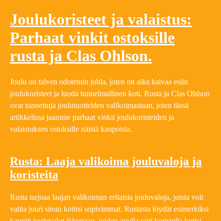
Joulukoristeet ja valaistus:
Parhaat vinkit ostoksille
rusta ja Clas Ohlson.
Joulu on talven odotetuin juhla, joten on aika kaivaa esiin
joulukoristeet ja luoda tunnelmallinen koti. Rusta ja Clas Ohlson
ovat tunnettuja joulutuotteiden valikoimastaan, joten tässä
artikkelissa jaamme parhaat vinkit joulukoristeiden ja
valaistuksen ostoksille näistä kaupoista.
Rusta: Laaja valikoima jouluvaloja ja
koristeita
Rusta tarjoaa laajan valikoiman erilaisia jouluvaloja, joista voit
valita juuri sinun kotiisi sopivimmat. Rustasta löydät esimerkiksi
kauniit jouluvalot ikkunaan, joiden avulla voit koristella kotisi