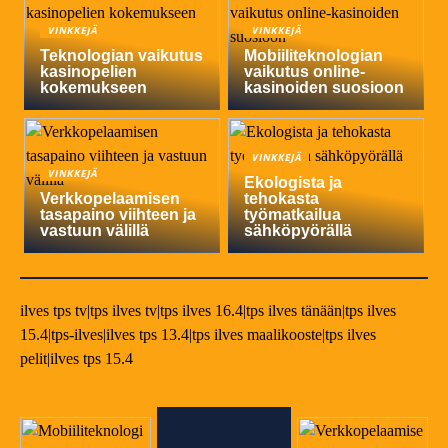
VINKKEJÄ
VINKKEJÄ
Teknologian vaikutus
Mobiiliteknologian
kasinopelien
vaikutus online-
kokemukseen
kasinoiden suosioon
VINKKEJÄ
VINKKEJÄ
Ekologista ja
Verkkopelaamisen
tehokasta
tasapaino viihteen ja
työmatkailua
vastuun välillä
sähköpyörällä
ilves tps tv|tps ilves tv|tps ilves 16.4|tps ilves tänään|tps ilves
15.4|tps-ilves|ilves tps 13.4|tps ilves maalikooste|tps ilves
pelit|ilves tps 15.4