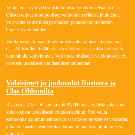
Joulutähdet ovat yksi suosituimmista joulukoristeista, ja Clas
Ohlson tarjoaa monipuolisen valikoiman erilaisia joulutähtiä.
Voit valita esimerkiksi perinteisen punaisen tai modernin
hopeisen joulutähden.
Valokranssi ikkunaan tuo kauniisti valoa pimeänä talviaikana.
Clas Ohlsonilta löydät erilaisia valokransseja, joista voit valita
juuri sinulle sopivimman. Voit myös yhdistellä valokransseja eri
väreissä luodaksesi ainutlaatuisen tunnelman.
Valaisimet ja jouluvalot Rustasta ja
Clas Ohlsonilta
Rustasta ja Clas Ohlsonilta voit löytää myös erilaisia valaisimia,
jotka sopivat täydellisesti joulukoristeluun. Voit valita
esimerkiksi joulutunnelmaa luovat valoköynnökset tai valosarjat,
jotka voit asettaa esimerkiksi ikkunanreunalle tai joulukuusen
ympärille.