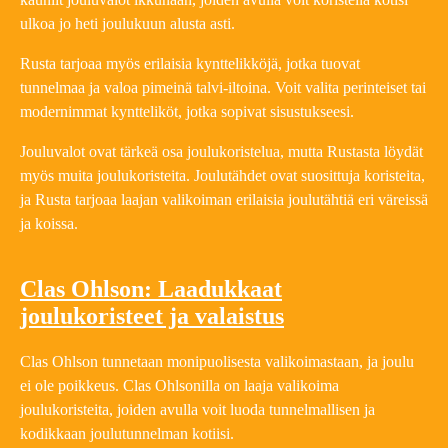
ulkoa jo heti joulukuun alusta asti.
Rusta tarjoaa myös erilaisia kynttelikköjä, jotka tuovat
tunnelmaa ja valoa pimeinä talvi-iltoina. Voit valita perinteiset tai
modernimmat kyntteliköt, jotka sopivat sisustukseesi.
Jouluvalot ovat tärkeä osa joulukoristelua, mutta Rustasta löydät
myös muita joulukoristeita. Joulutähdet ovat suosittuja koristeita,
ja Rusta tarjoaa laajan valikoiman erilaisia joulutähtiä eri väreissä
ja koissa.
Clas Ohlson: Laadukkaat
joulukoristeet ja valaistus
Clas Ohlson tunnetaan monipuolisesta valikoimastaan, ja joulu
ei ole poikkeus. Clas Ohlsonilla on laaja valikoima
joulukoristeita, joiden avulla voit luoda tunnelmallisen ja
kodikkaan joulutunnelman kotiisi.