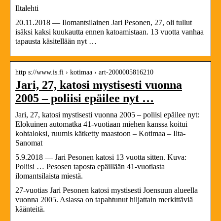
Iltalehti
20.11.2018 — Ilomantsilainen Jari Pesonen, 27, oli tullut
isäksi kaksi kuukautta ennen katoamistaan. 13 vuotta vanhaa
tapausta käsitellään nyt …
http s://www.is.fi › kotimaa › art-2000005816210
Jari, 27, katosi mystisesti vuonna
2005 – poliisi epäilee nyt …
Jari, 27, katosi mystisesti vuonna 2005 – poliisi epäilee nyt:
Elokuinen automatka 41-vuotiaan miehen kanssa koitui
kohtaloksi, ruumis kätketty maastoon – Kotimaa – Ilta-
Sanomat
5.9.2018 — Jari Pesonen katosi 13 vuotta sitten. Kuva:
Poliisi … Pesosen taposta epäillään 41-vuotiasta
ilomantsilaista miestä.
27-vuotias Jari Pesonen katosi mystisesti Joensuun alueella
vuonna 2005. Asiassa on tapahtunut hiljattain merkittäviä
käänteitä.