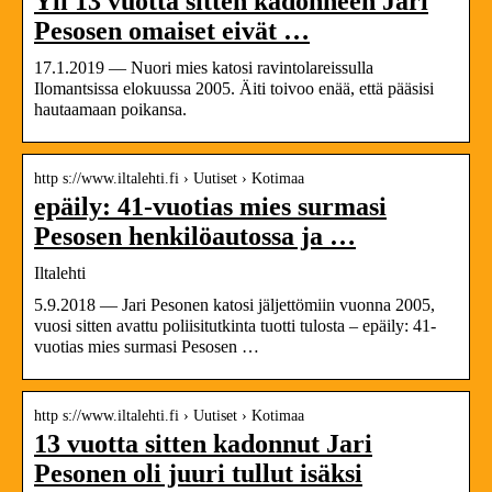
Yli 13 vuotta sitten kadonneen Jari
Pesosen omaiset eivät …
17.1.2019 — Nuori mies katosi ravintolareissulla
Ilomantsissa elokuussa 2005. Äiti toivoo enää, että pääsisi
hautaamaan poikansa.
http s://www.iltalehti.fi › Uutiset › Kotimaa
epäily: 41-vuotias mies surmasi
Pesosen henkilöautossa ja …
Iltalehti
5.9.2018 — Jari Pesonen katosi jäljettömiin vuonna 2005,
vuosi sitten avattu poliisitutkinta tuotti tulosta – epäily: 41-
vuotias mies surmasi Pesosen …
http s://www.iltalehti.fi › Uutiset › Kotimaa
13 vuotta sitten kadonnut Jari
Pesonen oli juuri tullut isäksi