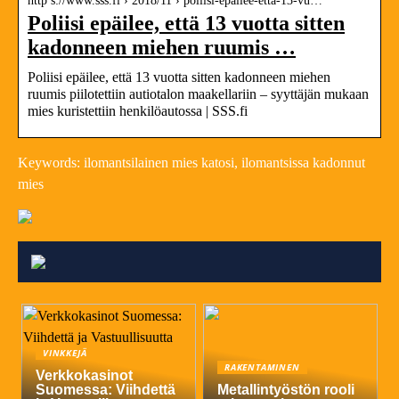
http s://www.sss.fi › 2018/11 › poliisi-epailee-etta-13-vu…
Poliisi epäilee, että 13 vuotta sitten
kadonneen miehen ruumis …
Poliisi epäilee, että 13 vuotta sitten kadonneen miehen
ruumis piilotettiin autiotalon maakellariin – syyttäjän mukaan
mies kuristettiin henkilöautossa | SSS.fi
Keywords: ilomantsilainen mies katosi, ilomantsissa kadonnut
mies
VINKKEJÄ
RAKENTAMINEN
Verkkokasinot
Suomessa: Viihdettä
Metallintyöstön rooli