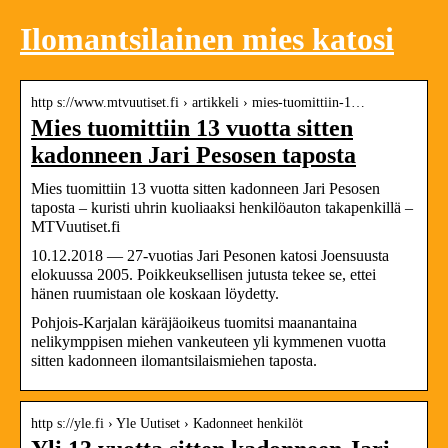
Ilomantsilainen mies katosi
http s://www.mtvuutiset.fi › artikkeli › mies-tuomittiin-1…
Mies tuomittiin 13 vuotta sitten
kadonneen Jari Pesosen taposta
Mies tuomittiin 13 vuotta sitten kadonneen Jari Pesosen
taposta – kuristi uhrin kuoliaaksi henkilöauton takapenkillä –
MTVuutiset.fi
10.12.2018 — 27-vuotias Jari Pesonen katosi Joensuusta
elokuussa 2005. Poikkeuksellisen jutusta tekee se, ettei
hänen ruumistaan ole koskaan löydetty.
Pohjois-Karjalan käräjäoikeus tuomitsi maanantaina
nelikymppisen miehen vankeuteen yli kymmenen vuotta
sitten kadonneen ilomantsilaismiehen taposta.
http s://yle.fi › Yle Uutiset › Kadonneet henkilöt