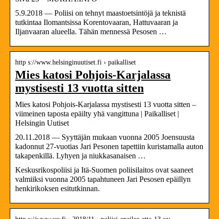
5.9.2018 — Poliisi on tehnyt maastoetsintöjä ja teknistä
tutkintaa Ilomantsissa Korentovaaran, Hattuvaaran ja
Iljanvaaran alueella. Tähän mennessä Pesosen …
http s://www.helsinginuutiset.fi › paikalliset
Mies katosi Pohjois-Karjalassa
mystisesti 13 vuotta sitten
Mies katosi Pohjois-Karjalassa mystisesti 13 vuotta sitten –
viimeinen taposta epäilty yhä vangittuna | Paikalliset |
Helsingin Uutiset
20.11.2018 — Syyttäjän mukaan vuonna 2005 Joensuusta
kadonnut 27-vuotias Jari Pesonen tapettiin kuristamalla auton
takapenkillä. Lyhyen ja niukkasanaisen …
Keskusrikospoliisi ja Itä-Suomen poliisilaitos ovat saaneet
valmiiksi vuonna 2005 tapahtuneen Jari Pesosen epäillyn
henkirikoksen esitutkinnan.