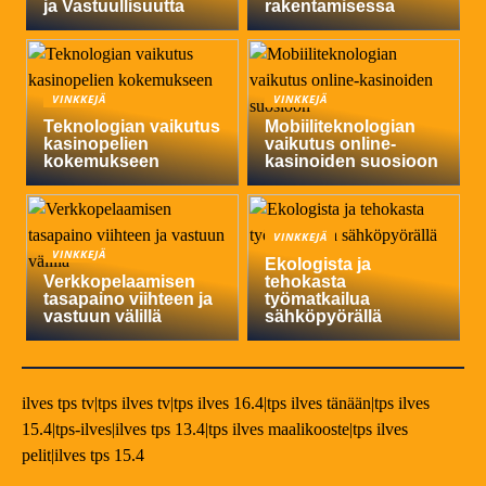
ja Vastuullisuutta
rakentamisessa
VINKKEJÄ
VINKKEJÄ
Teknologian vaikutus
Mobiiliteknologian
kasinopelien
vaikutus online-
kokemukseen
kasinoiden suosioon
VINKKEJÄ
VINKKEJÄ
Ekologista ja
Verkkopelaamisen
tehokasta
tasapaino viihteen ja
työmatkailua
vastuun välillä
sähköpyörällä
ilves tps tv|tps ilves tv|tps ilves 16.4|tps ilves tänään|tps ilves
15.4|tps-ilves|ilves tps 13.4|tps ilves maalikooste|tps ilves
pelit|ilves tps 15.4