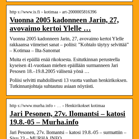
http s://www.is.fi › kotimaa › art-2000005816396
Vuonna 2005 kadonneen Jarin, 27,
avovaimo kertoi Ylelle …
Vuonna 2005 kadonneen Jarin, 27, avovaimo kertoi Ylelle
rakkaansa viimeiset sanat – poliisi: ”Kohtalo täytyy selvittää”
– Kotimaa – Ilta-Sanomat
Muita ei epäillä enää rikoksesta. Esitutkinnan perusteella
kyseisen 41-vuotiaan miehen epäillään surmanneen Jari
Pesosen 18.–19.8.2005 välisenä yönä …
Poliisi selvitti mahdollisesti 13 vuotta vanhan henkirikoksen.
Tutkinnanjohtaja suhtautuu asiaan nöyrästi.
http s://www.murha.info › … › Henkirikokset kotimaa
Jari Pesonen, 27v. Ilomantsi – katosi
19.8.-05 – Murha.info
Jari Pesonen, 27v. Ilomantsi – katosi 19.8.-05 – surmattiin –
Sivu 23 – MURHA.INFO