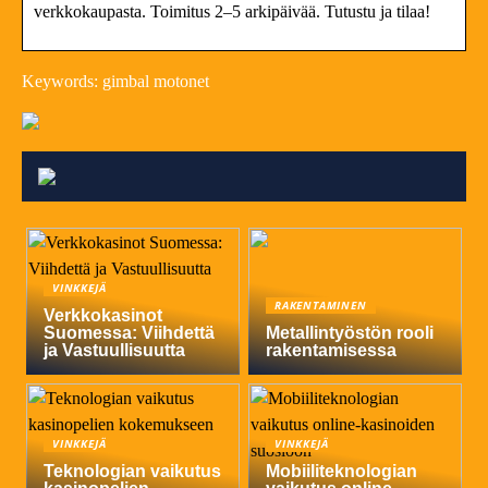
verkkokaupasta. Toimitus 2–5 arkipäivää. Tutustu ja tilaa!
Keywords: gimbal motonet
VINKKEJÄ
RAKENTAMINEN
Verkkokasinot
Suomessa: Viihdettä
Metallintyöstön rooli
ja Vastuullisuutta
rakentamisessa
VINKKEJÄ
VINKKEJÄ
Teknologian vaikutus
Mobiiliteknologian