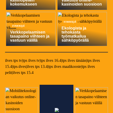
kasinopelien
vaikutus online-
kokemukseen
kasinoiden suosioon
VINKKEJÄ
VINKKEJÄ
Ekologista ja
Verkkopelaamisen
tehokasta
tasapaino viihteen ja
työmatkailua
vastuun välillä
sähköpyörällä
ilves tps tv|tps ilves tv|tps ilves 16.4|tps ilves tänään|tps ilves
15.4|tps-ilves|ilves tps 13.4|tps ilves maalikooste|tps ilves
pelit|ilves tps 15.4