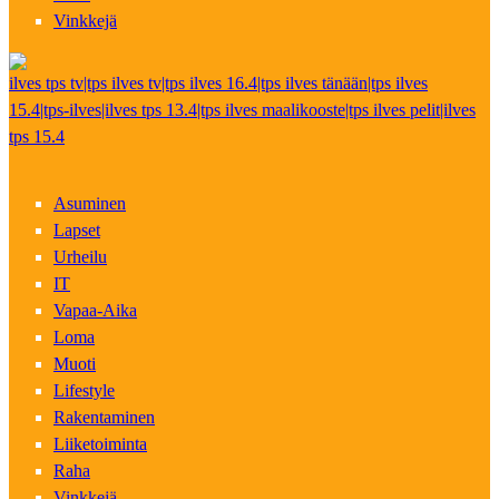
Vinkkejä
ilves tps tv|tps ilves tv|tps ilves 16.4|tps ilves tänään|tps ilves
15.4|tps-ilves|ilves tps 13.4|tps ilves maalikooste|tps ilves pelit|ilves
tps 15.4
Asuminen
Lapset
Urheilu
IT
Vapaa-Aika
Loma
Muoti
Lifestyle
Rakentaminen
Liiketoiminta
Raha
Vinkkejä