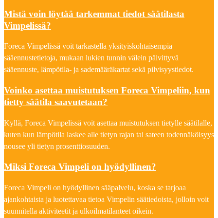
Mistä voin löytää tarkemmat tiedot säätilasta
Vimpelissä?
Foreca Vimpelissä voit tarkastella yksityiskohtaisempia
sääennustetietoja, mukaan lukien tunnin välein päivittyvä
sääennuste, lämpötila- ja sademääräkartat sekä pilvisyystiedot.
Voinko asettaa muistutuksen Foreca Vimpeliin, kun
tietty säätila saavutetaan?
Kyllä, Foreca Vimpelissä voit asettaa muistutuksen tietylle säätilalle,
kuten kun lämpötila laskee alle tietyn rajan tai sateen todennäköisyys
nousee yli tietyn prosenttiosuuden.
Miksi Foreca Vimpeli on hyödyllinen?
Foreca Vimpeli on hyödyllinen sääpalvelu, koska se tarjoaa
ajankohtaista ja luotettavaa tietoa Vimpelin säätiedoista, jolloin voit
suunnitella aktiviteetit ja ulkoilmatilanteet oikein.