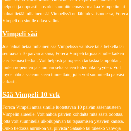
helposti ja nopeasti. Jos olet suunnittelemassa matkaa Vimpeliin tai
haluat tietää millainen sää Vimpelissä on lähitulevaisuudessa, Foreca
Vimpeli on sinulle oikea valinta.
Vimpeli sää
Jos haluat tietää millainen sää Vimpelissä vallitsee tällä hetkellä tai
seuraavan 10 päivän aikana, Foreca Vimpeli tarjoaa sinulle kaiken
tarvitsemasi tiedon. Voit helposti ja nopeasti tarkistaa lämpötilan,
tuulen nopeuden ja suunnan sekä sateen todennäköisyyden. Voit
myös nähdä sääennusteen tunneittain, jotta voit suunnitella päiväsi
tarkasti.
Sää Vimpeli 10 vrk
Foreca Vimpeli antaa sinulle luotettavan 10 päivän sääennusteen
Vimpelin alueelle. Voit nähdä päivien kohdalta mitä säätä odottaa,
jotta voit suunnitella ulkoilupäivän tai tapaamisen ystävien kanssa.
Onko tiedossa aurinkoa vai pilvistä? Sataako tai tuleeko vahvoja