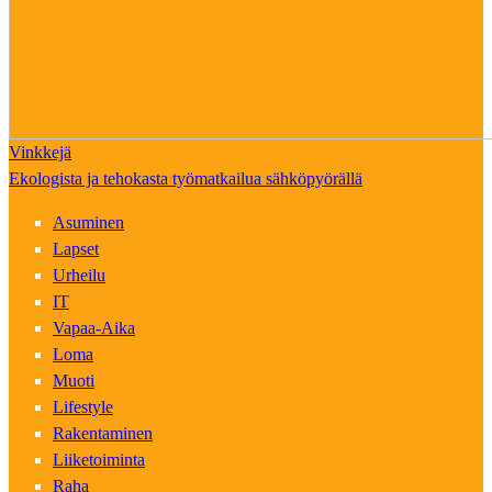
Vinkkejä
Ekologista ja tehokasta työmatkailua sähköpyörällä
Asuminen
Lapset
Urheilu
IT
Vapaa-Aika
Loma
Muoti
Lifestyle
Rakentaminen
Liiketoiminta
Raha