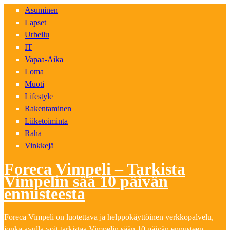
Asuminen
Lapset
Urheilu
IT
Vapaa-Aika
Loma
Muoti
Lifestyle
Rakentaminen
Liiketoiminta
Raha
Vinkkejä
Foreca Vimpeli – Tarkista
Vimpelin sää 10 päivän
ennusteesta
Foreca Vimpeli on luotettava ja helppokäyttöinen verkkopalvelu,
jonka avulla voit tarkistaa Vimpelin sään 10 päivän ennusteen