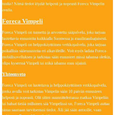
tuulia? Nämä tiedot löydät helposti ja nopeasti Foreca Vimpelin
avulla.
Foreca Vimpeli
Foreca Vimpeli on tunnettu ja arvostettu sääpalvelu, joka tarjoaa
luotettavia ennusteita kaikkialla Suomessa ja maailmanlaajuisesti.
Foreca Vimpeli on helppokäyttöinen verkkopalvelu, joka tarjoaa
paikallisia sääennusteita eri aikaväleille. Voit myös ladata Foreca-
mobiilisovelluksen ja tarkistaa sään ennusteet missä tahansa oletkin,
olipa kyseessä Vimpeli tai mikä tahansa muu sijainti.
Yhteenveto
Foreca Vimpeli on luotettava ja helppokäyttöinen verkkopalvelu,
jonka avulla voit tarkistaa Vimpelin sään 10 päivän ennusteen
helposti ja nopeasti. Olit sitten suunnittelemassa matkaa Vimpeliin
tai haluat tietää millainen sää Vimpelissä on, Foreca Vimpeli auttaa
sinua saamaan tarvitsemasi tiedot. Älä jää sään armoille, vaan