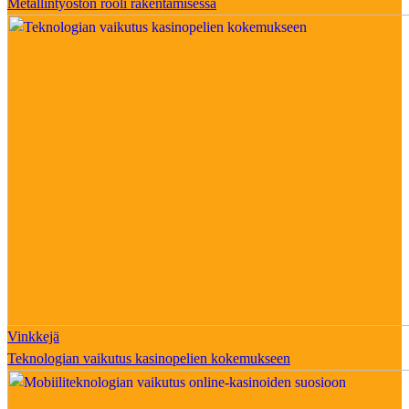
Metallintyöstön rooli rakentamisessa
Vinkkejä
Teknologian vaikutus kasinopelien kokemukseen