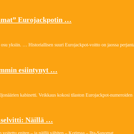
aimmat” Eurojackpotin …
osu yksiin. … Historiallisen suuri Eurojackpot-voitto on jaossa perjant
immin esiintynyt …
ljonäärien kabinetti. Veikkaus kokosi tilaston Eurojackpot-numeroide
elvitti: Näillä …
n voitettu eniten – ja näillä vähiten – Kotimaa – Ilta-Sanomat