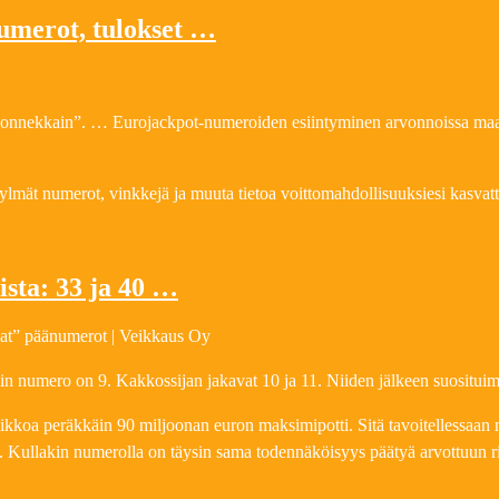
numerot, tulokset …
päonnekkain”. … Eurojackpot-numeroiden esiintyminen arvonnoissa maa
 kylmät numerot, vinkkejä ja muuta tietoa voittomahdollisuuksiesi kasva
sta: 33 ja 40 …
mat” päänumerot | Veikkaus Oy
tuin numero on 9. Kakkossijan jakavat 10 ja 11. Niiden jälkeen suositu
viikkoa peräkkäin 90 miljoonan euron maksimipotti. Sitä tavoitellessaan 
t. Kullakin numerolla on täysin sama todennäköisyys päätyä arvottuun rivi