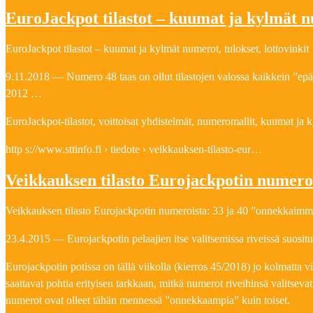
EuroJackpot tilastot – kuumat ja kylmät 
EuroJackpot tilastot – kuumat ja kylmät numerot, tulokset, lottovinkit
9.11.2018 — Numero 48 taas on ollut tilastojen valossa kaikkein ”e
2012 …
EuroJackpot-tilastot, voittoisat yhdistelmät, numeromallit, kuumat ja
http s://www.sttinfo.fi › tiedote › veikkauksen-tilasto-eur…
Veikkauksen tilasto Eurojackpotin numeroi
Veikkauksen tilasto Eurojackpotin numeroista: 33 ja 40 ”onnekkaim
23.4.2015 — Eurojackpotin pelaajien itse valitsemissa riveissä suosi
Eurojackpotin potissa on tällä viikolla (kierros 45/2018) jo kolmatta 
saattavat pohtia erityisen tarkkaan, mitkä numerot riveihinsä valitseva
numerot ovat olleet tähän mennessä ”onnekkaampia” kuin toiset.