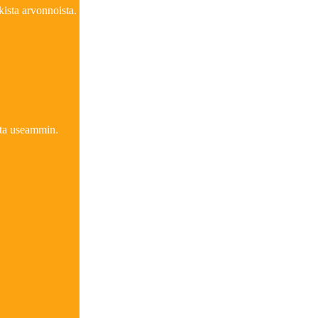
kista arvonnoista.
ita useammin.