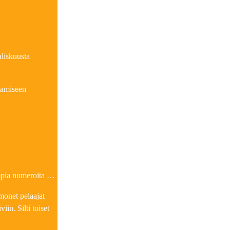
liskuusta
ttamiseen
impia numeroita …
monet pelaajat
in. Silti toiset