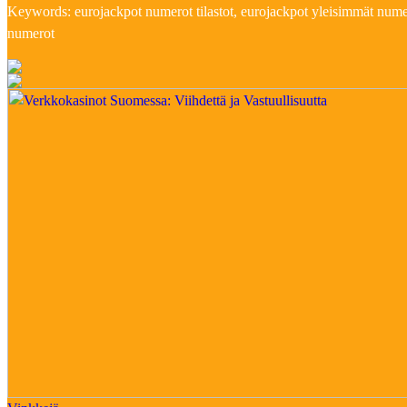
Keywords: eurojackpot numerot tilastot, eurojackpot yleisimmät numer
numerot