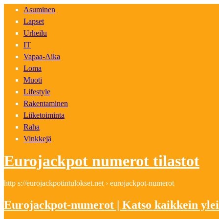
Asuminen
Lapset
Urheilu
IT
Vapaa-Aika
Loma
Muoti
Lifestyle
Rakentaminen
Liiketoiminta
Raha
Vinkkejä
Eurojackpot numerot tilastot
http s://eurojackpotintulokset.net › eurojackpot-numerot
Eurojackpot-numerot | Katso kaikkein yl