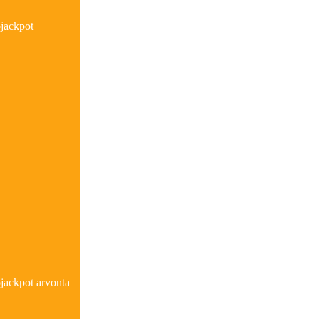
ojackpot
ojackpot arvonta