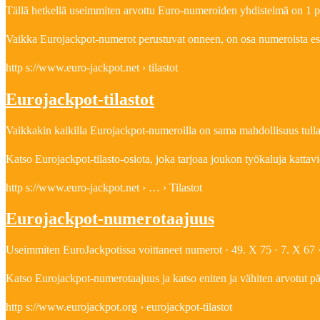
Tällä hetkellä useimmiten arvottu Euro-numeroiden yhdistelmä on 1 par
Vaikka Eurojackpot-numerot perustuvat onneen, on osa numeroista esii
http s://www.euro-jackpot.net › tilastot
Eurojackpot-tilastot
Vaikkakin kaikilla Eurojackpot-numeroilla on sama mahdollisuus tulla
Katso Eurojackpot-tilasto-osiota, joka tarjoaa joukon työkaluja kattavi
http s://www.euro-jackpot.net › … › Tilastot
Eurojackpot-numerotaajuus
Useimmiten EuroJackpotissa voittaneet numerot · 49. X 75 · 7. X 67 ·
Katso Eurojackpot-numerotaajuus ja katso eniten ja vähiten arvotut pä
http s://www.eurojackpot.org › eurojackpot-tilastot