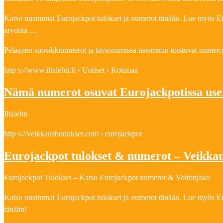
Katso uusimmat Eurojackpot tulokset ja numerot tänään. Lue myös Euro
arvonta …
Pelaajien suosikkinumerot ja täysosumissa useimmin toistuvat numerot e
http s://www.iltalehti.fi › Uutiset › Kotimaa
Nämä numerot osuvat Eurojackpotissa usei
Iltalehti
http s://veikkausbonukset.com › eurojackpot
Eurojackpot tulokset & numerot – Veikka
Eurojackpot Tulokset – Katso Eurojackpot numerot & Voitonjako
Katso uusimmat Eurojackpot tulokset ja numerot tänään. Lue myös Euro
tänään!