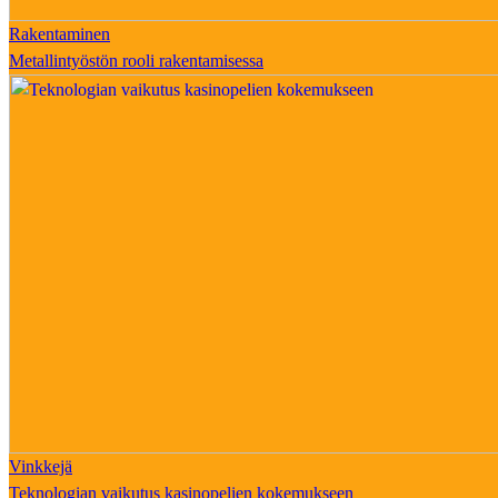
Rakentaminen
Metallintyöstön rooli rakentamisessa
Vinkkejä
Teknologian vaikutus kasinopelien kokemukseen