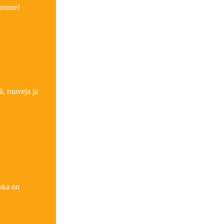
maamme!
ä, ruuveja ja
joka on