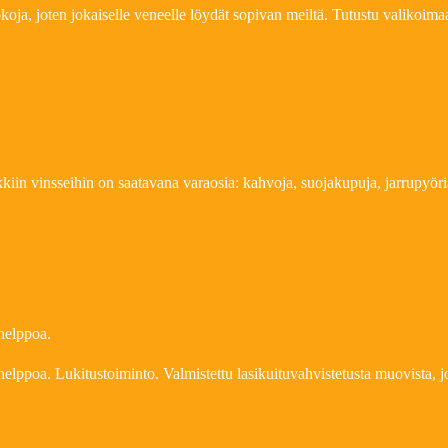
okoja, joten jokaiselle veneelle löydät sopivan meiltä. Tutustu valikoi
kiin vinsseihin on saatavana varaosia: kahvoja, suojakupuja, jarrupyöri
helppoa.
elppoa. Lukitustoiminto. Valmistettu lasikuituvahvistetusta muovista, 