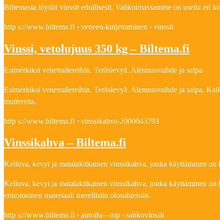
Biltemasta löydät vinssit edullisesti. Valikoimassamme on useita eri k
http s://www.biltema.fi › veneen-kuljettaminen › vinssit
Vinssi, vetolujuus 350 kg – Biltema.fi
Esimerkiksi venetrailereihin. Teräslevyä. Alennusvaihde ja salpa.
Esimerkiksi venetrailereihin. Teräslevyä. Alennusvaihde ja salpa. Kaik
muttereita.
http s://www.biltema.fi › vinssikahva-2000043793
Vinssikahva – Biltema.fi
Kelluva, kevyt ja matalakitkainen vinssikahva, jonka käyttäminen on 
Kelluva, kevyt ja matalakitkainen vinssikahva, jonka käyttäminen on h
erinomainen materiaali merellisiin olosuhteisiin.
http s://www.biltema.fi › autoilu—mp › sahkovinssit