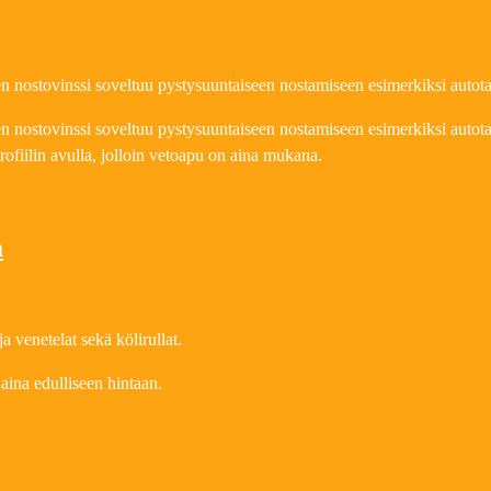
 nostovinssi soveltuu pystysuuntaiseen nostamiseen esimerkiksi autota
 nostovinssi soveltuu pystysuuntaiseen nostamiseen esimerkiksi autotall
ofiilin avulla, jolloin vetoapu on aina mukana.
a
ja venetelat sekä kölirullat.
t aina edulliseen hintaan.