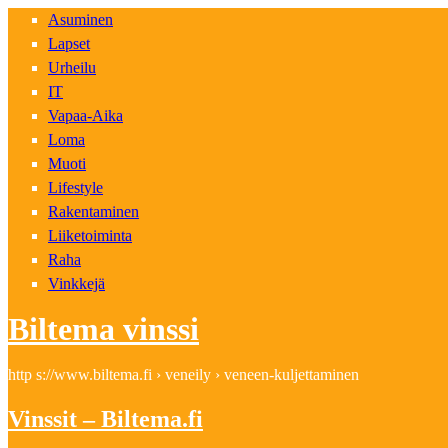
Asuminen
Lapset
Urheilu
IT
Vapaa-Aika
Loma
Muoti
Lifestyle
Rakentaminen
Liiketoiminta
Raha
Vinkkejä
Biltema vinssi
http s://www.biltema.fi › veneily › veneen-kuljettaminen
Vinssit – Biltema.fi