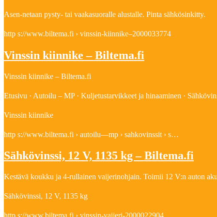
Asen-netaan pysty- tai vaakasuoralle alustalle. Pinta sähkösinkitty.
http s://www.biltema.fi › vinssin-kiinnike–2000033774
Vinssin kiinnike – Biltema.fi
Vinssin kiinnike – Biltema.fi
Etusivu · Autoilu – MP · Kuljetustarvikkeet ja hinaaminen · Sähkövi
Vinssin kiinnike
http s://www.biltema.fi › autoilu—mp › sahkovinssit › s…
Sähkövinssi, 12 V, 1135 kg – Biltema.fi
Kestävä koukku ja 4-rullainen vaijerinohjain. Toimii 12 V:n auton ak
Sähkövinssi, 12 V, 1135 kg
http s://www.biltema.fi › vinssin-vaijeri-2000022904