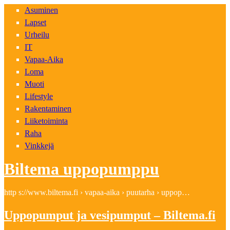
Asuminen
Lapset
Urheilu
IT
Vapaa-Aika
Loma
Muoti
Lifestyle
Rakentaminen
Liiketoiminta
Raha
Vinkkejä
Biltema uppopumppu
http s://www.biltema.fi › vapaa-aika › puutarha › uppop…
Uppopumput ja vesipumput – Biltema.fi