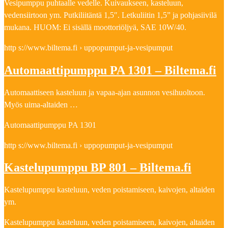
Vesipumppu puhtaalle vedelle. Kuivaukseen, kasteluun,
vedensiirtoon ym. Putkiliitäntä 1,5″. Letkuliitin 1,5” ja pohjasiivilä
mukana. HUOM: Ei sisällä moottoriöljyä, SAE 10W/40.
http s://www.biltema.fi › uppopumput-ja-vesipumput
Automaattipumppu PA 1301 – Biltema.fi
Automaattiseen kasteluun ja vapaa-ajan asunnon vesihuoltoon.
Myös uima-altaiden …
Automaattipumppu PA 1301
http s://www.biltema.fi › uppopumput-ja-vesipumput
Kastelupumppu BP 801 – Biltema.fi
Kastelupumppu kasteluun, veden poistamiseen, kaivojen, altaiden
ym.
Kastelupumppu kasteluun, veden poistamiseen, kaivojen, altaiden