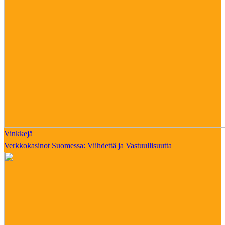
Vinkkejä
Verkkokasinot Suomessa: Viihdettä ja Vastuullisuutta