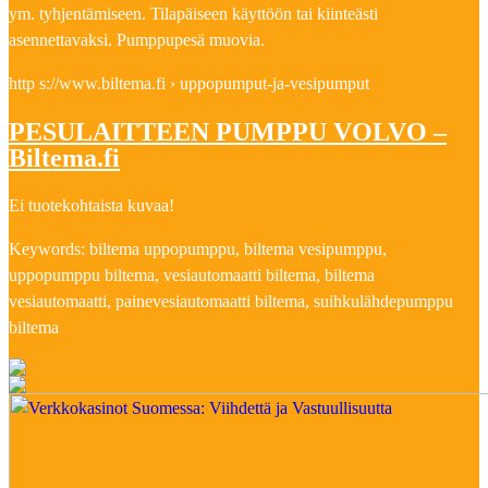
ym. tyhjentämiseen. Tilapäiseen käyttöön tai kiinteästi
asennettavaksi. Pumppupesä muovia.
http s://www.biltema.fi › uppopumput-ja-vesipumput
PESULAITTEEN PUMPPU VOLVO –
Biltema.fi
Ei tuotekohtaista kuvaa!
Keywords: biltema uppopumppu, biltema vesipumppu,
uppopumppu biltema, vesiautomaatti biltema, biltema
vesiautomaatti, painevesiautomaatti biltema, suihkulähdepumppu
biltema