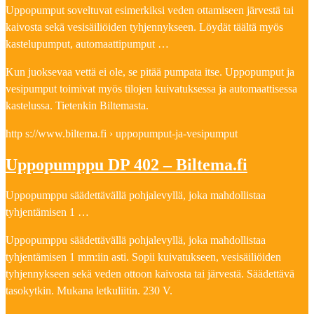
Uppopumput soveltuvat esimerkiksi veden ottamiseen järvestä tai
kaivosta sekä vesisäiliöiden tyhjennykseen. Löydät täältä myös
kastelupumput, automaattipumput …
Kun juoksevaa vettä ei ole, se pitää pumpata itse. Uppopumput ja
vesipumput toimivat myös tilojen kuivatuksessa ja automaattisessa
kastelussa. Tietenkin Biltemasta.
http s://www.biltema.fi › uppopumput-ja-vesipumput
Uppopumppu DP 402 – Biltema.fi
Uppopumppu säädettävällä pohjalevyllä, joka mahdollistaa
tyhjentämisen 1 …
Uppopumppu säädettävällä pohjalevyllä, joka mahdollistaa
tyhjentämisen 1 mm:iin asti. Sopii kuivatukseen, vesisäiliöiden
tyhjennykseen sekä veden ottoon kaivosta tai järvestä. Säädettävä
tasokytkin. Mukana letkuliitin. 230 V.