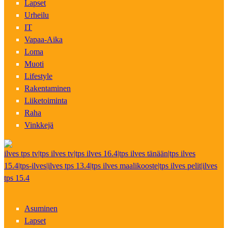
Lapset
Urheilu
IT
Vapaa-Aika
Loma
Muoti
Lifestyle
Rakentaminen
Liiketoiminta
Raha
Vinkkejä
ilves tps tv|tps ilves tv|tps ilves 16.4|tps ilves tänään|tps ilves
15.4|tps-ilves|ilves tps 13.4|tps ilves maalikooste|tps ilves pelit|ilves
tps 15.4
Asuminen
Lapset