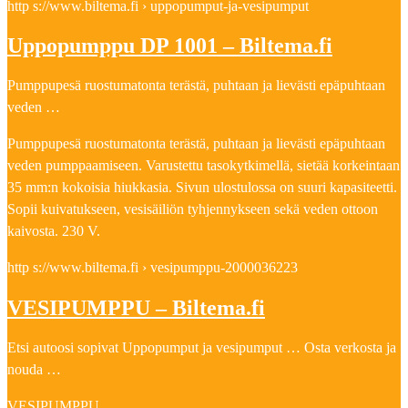
http s://www.biltema.fi › uppopumput-ja-vesipumput
Uppopumppu DP 1001 – Biltema.fi
Pumppupesä ruostumatonta terästä, puhtaan ja lievästi epäpuhtaan
veden …
Pumppupesä ruostumatonta terästä, puhtaan ja lievästi epäpuhtaan
veden pumppaamiseen. Varustettu tasokytkimellä, sietää korkeintaan
35 mm:n kokoisia hiukkasia. Sivun ulostulossa on suuri kapasiteetti.
Sopii kuivatukseen, vesisäiliön tyhjennykseen sekä veden ottoon
kaivosta. 230 V.
http s://www.biltema.fi › vesipumppu-2000036223
VESIPUMPPU – Biltema.fi
Etsi autoosi sopivat Uppopumput ja vesipumput … Osta verkosta ja
nouda …
VESIPUMPPU