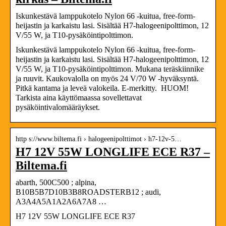
Iskunkestävä lamppukotelo Nylon 66 -kuitua, free-form-
heijastin ja karkaistu lasi. Sisältää H7-halogeenipolttimon, 12
V/55 W, ja T10-pysäköintipolttimon.
Iskunkestävä lamppukotelo Nylon 66 -kuitua, free-form-
heijastin ja karkaistu lasi. Sisältää H7-halogeenipolttimon, 12
V/55 W, ja T10-pysäköintipolttimon. Mukana teräskiinnike
ja ruuvit. Kaukovalolla on myös 24 V/70 W -hyväksyntä.
Pitkä kantama ja leveä valokeila. E-merkitty. HUOM!
Tarkista aina käyttömaassa sovellettavat
pysäköintivalomääräykset.
http s://www.biltema.fi › halogeenipolttimot › h7-12v-5…
H7 12V 55W LONGLIFE ECE R37 –
Biltema.fi
abarth, 500C500 ; alpina,
B10B5B7D10B3B8ROADSTERB12 ; audi,
A3A4A5A1A2A6A7A8 …
H7 12V 55W LONGLIFE ECE R37