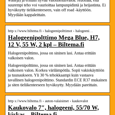
watteja) ja erittäin hyvää valonheitinvaloa. Huomaa, että
suurempi teho voi vaurioittaa lampunpidintä ja heijastinta. Ei
hyväksytty tieliikenteeseen, vain off road -käyttöön.
Myydään kappaleittain.
http s://www.biltema.fi › halogeenipolttimot › halogeeni…
Halogeenipolttimo Mega Blue, H7,
12 V, 55 W, 2 kpl – Biltema.fi
Halogeenipolttimo, jossa on sininen lasi. Antaa erittäin
valkoisen valon.
Halogeenipolttimo, jossa on sininen lasi. Antaa erittäin
valkoisen valon. Korkea värilämpötila. Sopii vakiokäyttöön
ja tuunaukseen. Yli 30 % tehokkaampi kuin vastaava
tavallinen halogeenipolttimo. Standardin ECE R37 mukainen
ja siten tieliikenteeseen hyväksytty. Myydään pareittain.
http s://www.biltema.fi › auton-valaisimet › kaukovalot
Kaukovalo 7″, halogeeni, 55/70 W,
kirkas – Biltema.fi