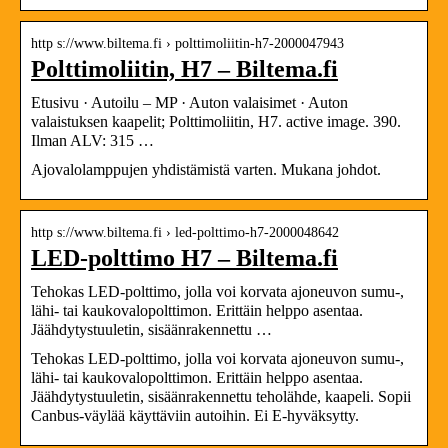
http s://www.biltema.fi › polttimoliitin-h7-2000047943
Polttimoliitin, H7 – Biltema.fi
Etusivu · Autoilu – MP · Auton valaisimet · Auton
valaistuksen kaapelit; Polttimoliitin, H7. active image. 390.
Ilman ALV: 315 …
Ajovalolamppujen yhdistämistä varten. Mukana johdot.
http s://www.biltema.fi › led-polttimo-h7-2000048642
LED-polttimo H7 – Biltema.fi
Tehokas LED-polttimo, jolla voi korvata ajoneuvon sumu-,
lähi- tai kaukovalopolttimon. Erittäin helppo asentaa.
Jäähdytystuuletin, sisäänrakennettu …
Tehokas LED-polttimo, jolla voi korvata ajoneuvon sumu-,
lähi- tai kaukovalopolttimon. Erittäin helppo asentaa.
Jäähdytystuuletin, sisäänrakennettu teholähde, kaapeli. Sopii
Canbus-väylää käyttäviin autoihin. Ei E-hyväksytty.