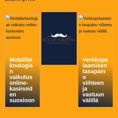
Mobiilite
Verkkope
knologia
laamisen
n
tasapain
vaikutus
o
online-
viihteen
kasinoid
ja
en
vastuun
suosioon
välillä