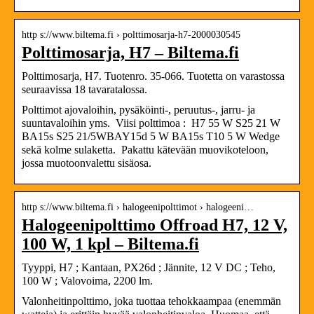
http s://www.biltema.fi › polttimosarja-h7-2000030545
Polttimosarja, H7 – Biltema.fi
Polttimosarja, H7. Tuotenro. 35-066. Tuotetta on varastossa
seuraavissa 18 tavaratalossa.
Polttimot ajovaloihin, pysäköinti-, peruutus-, jarru- ja
suuntavaloihin yms. Viisi polttimoa : H7 55 W S25 21 W
BA15s S25 21/5WBAY15d 5 W BA15s T10 5 W Wedge
sekä kolme sulaketta. Pakattu kätevään muovikoteloon,
jossa muotoonvalettu sisäosa.
http s://www.biltema.fi › halogeenipolttimot › halogeeni…
Halogeenipolttimo Offroad H7, 12 V,
100 W, 1 kpl – Biltema.fi
Tyyppi, H7 ; Kantaan, PX26d ; Jännite, 12 V DC ; Teho,
100 W ; Valovoima, 2200 lm.
Valonheitinpolttimo, joka tuottaa tehokkaampaa (enemmän