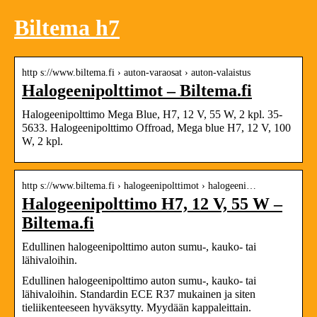
Biltema h7
http s://www.biltema.fi › auton-varaosat › auton-valaistus
Halogeenipolttimot – Biltema.fi
Halogeenipolttimo Mega Blue, H7, 12 V, 55 W, 2 kpl. 35-
5633. Halogeenipolttimo Offroad, Mega blue H7, 12 V, 100
W, 2 kpl.
http s://www.biltema.fi › halogeenipolttimot › halogeeni…
Halogeenipolttimo H7, 12 V, 55 W –
Biltema.fi
Edullinen halogeenipolttimo auton sumu-, kauko- tai
lähivaloihin.
Edullinen halogeenipolttimo auton sumu-, kauko- tai
lähivaloihin. Standardin ECE R37 mukainen ja siten
tieliikenteeseen hyväksytty. Myydään kappaleittain.