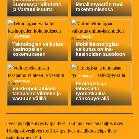
Suomessa: Viihdettä
Metallintyöstön rooli
ja Vastuullisuutta
rakentamisessa
VINKKEJÄ
VINKKEJÄ
Teknologian vaikutus
Mobiiliteknologian
kasinopelien
vaikutus online-
kokemukseen
kasinoiden suosioon
VINKKEJÄ
VINKKEJÄ
Ekologista ja
Verkkopelaamisen
tehokasta
tasapaino viihteen ja
työmatkailua
vastuun välillä
sähköpyörällä
ilves tps tv|tps ilves tv|tps ilves 16.4|tps ilves tänään|tps ilves
15.4|tps-ilves|ilves tps 13.4|tps ilves maalikooste|tps ilves
pelit|ilves tps 15.4