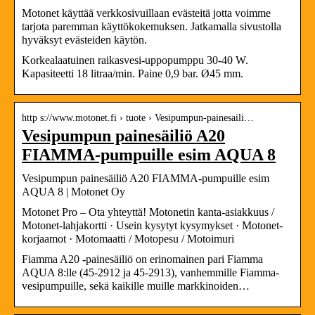
Motonet käyttää verkkosivuillaan evästeitä jotta voimme
tarjota paremman käyttökokemuksen. Jatkamalla sivustolla
hyväksyt evästeiden käytön.
Korkealaatuinen raikasvesi-uppopumppu 30-40 W.
Kapasiteetti 18 litraa/min. Paine 0,9 bar. Ø45 mm.
http s://www.motonet.fi › tuote › Vesipumpun-painesaili…
Vesipumpun painesäiliö A20
FIAMMA-pumpuille esim AQUA 8
Vesipumpun painesäiliö A20 FIAMMA-pumpuille esim
AQUA 8 | Motonet Oy
Motonet Pro – Ota yhteyttä! Motonetin kanta-asiakkuus /
Motonet-lahjakortti · Usein kysytyt kysymykset · Motonet-
korjaamot · Motomaatti / Motopesu / Motoimuri
Fiamma A20 -painesäiliö on erinomainen pari Fiamma
AQUA 8:lle (45-2912 ja 45-2913), vanhemmille Fiamma-
vesipumpuille, sekä kaikille muille markkinoiden…