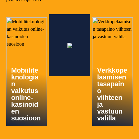
Mobiilite
Verkkope
knologia
laamisen
n
tasapain
vaikutus
o
online-
viihteen
kasinoid
ja
en
vastuun
suosioon
välillä