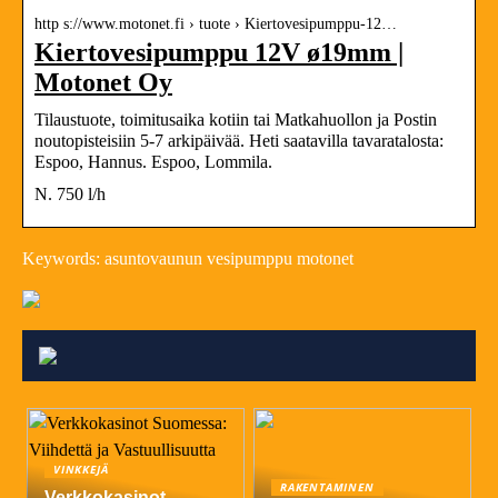
http s://www.motonet.fi › tuote › Kiertovesipumppu-12…
Kiertovesipumppu 12V ø19mm |
Motonet Oy
Tilaustuote, toimitusaika kotiin tai Matkahuollon ja Postin
noutopisteisiin 5-7 arkipäivää. Heti saatavilla tavaratalosta:
Espoo, Hannus. Espoo, Lommila.
N. 750 l/h
Keywords: asuntovaunun vesipumppu motonet
VINKKEJÄ
RAKENTAMINEN
Verkkokasinot