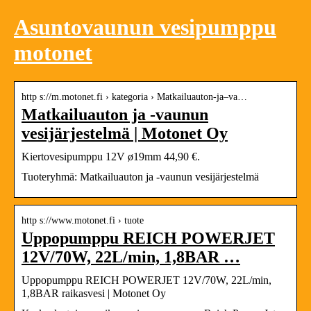
Asuntovaunun vesipumppu
motonet
http s://m.motonet.fi › kategoria › Matkailuauton-ja–va…
Matkailuauton ja -vaunun
vesijärjestelmä | Motonet Oy
Kiertovesipumppu 12V ø19mm 44,90 €.
Tuoteryhmä: Matkailuauton ja -vaunun vesijärjestelmä
http s://www.motonet.fi › tuote
Uppopumppu REICH POWERJET
12V/70W, 22L/min, 1,8BAR …
Uppopumppu REICH POWERJET 12V/70W, 22L/min,
1,8BAR raikasvesi | Motonet Oy