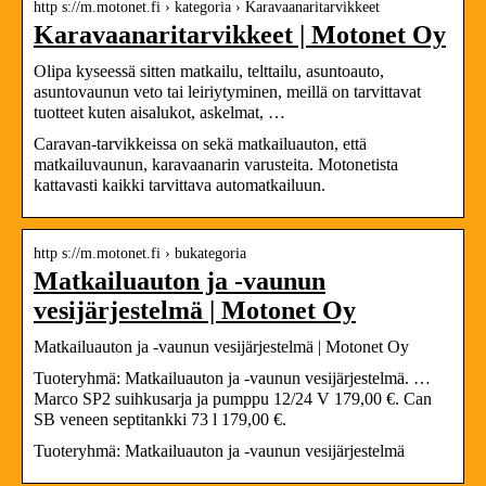
http s://m.motonet.fi › kategoria › Karavaanaritarvikkeet
Karavaanaritarvikkeet | Motonet Oy
Olipa kyseessä sitten matkailu, telttailu, asuntoauto,
asuntovaunun veto tai leiriytyminen, meillä on tarvittavat
tuotteet kuten aisalukot, askelmat, …
Caravan-tarvikkeissa on sekä matkailuauton, että
matkailuvaunun, karavaanarin varusteita. Motonetista
kattavasti kaikki tarvittava automatkailuun.
http s://m.motonet.fi › bukategoria
Matkailuauton ja -vaunun
vesijärjestelmä | Motonet Oy
Matkailuauton ja -vaunun vesijärjestelmä | Motonet Oy
Tuoteryhmä: Matkailuauton ja -vaunun vesijärjestelmä. …
Marco SP2 suihkusarja ja pumppu 12/24 V 179,00 €. Can
SB veneen septitankki 73 l 179,00 €.
Tuoteryhmä: Matkailuauton ja -vaunun vesijärjestelmä