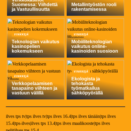
Suomessa: Viihdettä
Metallintyöstön rooli
ja Vastuullisuutta
rakentamisessa
VINKKEJÄ
VINKKEJÄ
Teknologian vaikutus
Mobiiliteknologian
kasinopelien
vaikutus online-
kokemukseen
kasinoiden suosioon
VINKKEJÄ
VINKKEJÄ
Ekologista ja
Verkkopelaamisen
tehokasta
tasapaino viihteen ja
työmatkailua
vastuun välillä
sähköpyörällä
ilves tps tv|tps ilves tv|tps ilves 16.4|tps ilves tänään|tps ilves
15.4|tps-ilves|ilves tps 13.4|tps ilves maalikooste|tps ilves
pelit|ilves tps 15.4