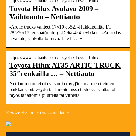
http s://www.nettiauto.com › Toyota › Toyota Hilux
Toyota Hilux Avolava 2009 –
Vaihtoauto – Nettiauto
-Arctic trucks vanteet 17×10 et-52. -Hakkapeliitta LT
285/70r17 renkaat(uudet). -Delta 4×4 levikkeet. -Aeroklas
lavakate, sähköllä toimiva. Lue lisää ».
http s://www.nettiauto.com › Toyota › Toyota Hilux
Toyota Hilux AT35 ARTIC TRUCK
35″renkailla … – Nettiauto
Nettiauto.com ei ota vastuuta myyjän antamien tietojen
paikkansapitävyydestä. Ilmoitetuissa tiedoissa saattaa olla
myös tahattomia puutteita tai virheitä.
Keywords: arctic trucks nettiauto