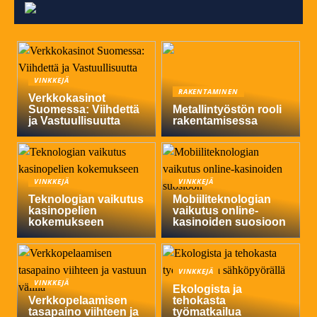
VINKKEJÄ
RAKENTAMINEN
Verkkokasinot
Suomessa: Viihdettä
Metallintyöstön rooli
ja Vastuullisuutta
rakentamisessa
VINKKEJÄ
VINKKEJÄ
Teknologian vaikutus
Mobiiliteknologian
kasinopelien
vaikutus online-
kokemukseen
kasinoiden suosioon
VINKKEJÄ
VINKKEJÄ
Ekologista ja
Verkkopelaamisen
tehokasta
tasapaino viihteen ja
työmatkailua