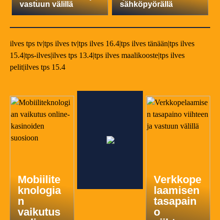
vastuun välillä
sähköpyörällä
ilves tps tv|tps ilves tv|tps ilves 16.4|tps ilves tänään|tps ilves
15.4|tps-ilves|ilves tps 13.4|tps ilves maalikooste|tps ilves
pelit|ilves tps 15.4
Mobiilite
Verkkope
knologia
laamisen
n
tasapain
vaikutus
o